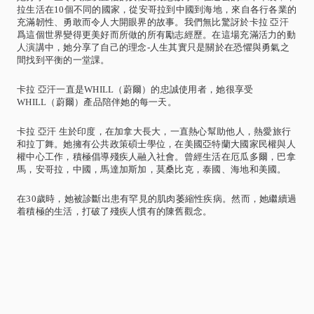
拉生活在10個不同的國家，從安哥拉到中國到海地，來自各行各業的
充滿韌性、勇敢而令人大開眼界的故事。我們無比驚訝於卡拉 亞汗
爲這個世界變得更美好而所做的所有勵志經歷。在這場充滿活力的動
人演講中，她分享了自己的理念-人生其實只是關於在恐懼與勇氣之
間找到平衡的一堂課。
卡拉 亞汗一直是WHILL（蔚爾）的忠誠使用者，她很享受
WHILL（蔚爾）產品陪伴她的每一天。
卡拉 亞汗 生於印度，在加拿大長大，一直熱心幫助他人，熱愛旅行
和拉丁舞。她擁有公共政策碩士學位，在美國亞特蘭大國家民權與人
權中心工作，積極倡導殘疾人融入社會。曾經生活在厄瓜多爾，巴拿
馬，安哥拉，中國，馬達加斯加，莫桑比克，泰國、海地和美國。
在30歲時，她被診斷出患有罕見的肌肉萎縮性疾病。然而，她繼續過
着積極的生活，打破了殘疾人慣有的陳舊觀念。