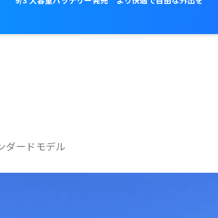
9/3 大容量バッテリー発売 より快適で自由な外出を
ンタ
オンラインスト
サポー
施
ル
ア
ト
ンダードモデル