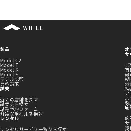
製品
オ
サ
Model C2
Model F
ご
Model R
有
Model S
最
モデル比較
WH
資料請求
分
試乗
補
ア
よ
近くの店舗を探す
製
試乗会を探す
施
試乗予約フォーム
介護保険利用を検討
レンタル
施
サ
提
レンタルサービス一覧から探す