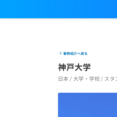
製
試
レ
品
乗
事例紹介へ戻る
神戸大学
日本
/
大学・学校
/
スタ