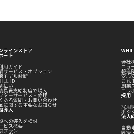
ンラインストア
WHI
ポート
会社
利用ガイド
ニュ
償サービス・オプション
報道
適モデル診断
安心
ILL ID
これ
割払い
創業
装具費支給制度で購入
コラ
フターサービス・修理
採用
くある質問・お問い合わせ
品に関する重要なお知らせ
採用
設導入
ポジ
法人
設への導入を検討
ービス概要
自動
供プラン
医療