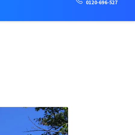
0120-696-527
設導
研究向
販売店検
アカウン
カー
入
け
索
ト
ト