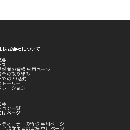
LL株式会社について
概要
ース
関係者の皆様 専用ページ
安全の取り組み
までのPR活動
ストーリー
ボレーション
情報
ション一覧
向けページ
車ディーラーの皆様 専用ページ
・介護従事者の皆様 専用ページ