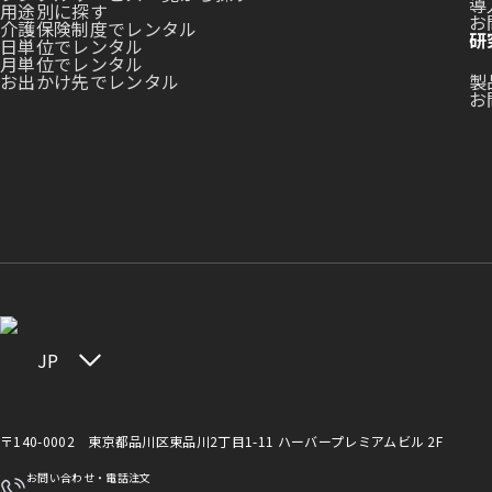
導
用途別に探す
お
介護保険制度でレンタル
研
日単位でレンタル
月単位でレンタル
お出かけ先でレンタル
製
お
JP
〒140-0002 東京都品川区東品川2丁目1-11 ハーバープレミアムビル 2F
お問い合わせ・電話注文