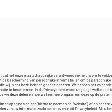
kent dat het onze maatschappelijke verantwoordelijkheid is om te vold
t de bescherming van persoonlijke informatie, en om de persoonlijke 
) die wij in ons bezit hebben goed te beheren. We hebben het volgend
ormatie te beschermen. In dit Privacybeleid wordt uitgelegd welke so
oe we deze delen en hoe we hiermee omgaan om deze op de juiste m
lmediapagina's en app(hierna te noemen de 'Website') of op andere w
len van uw informatie zoals beschreven in dit Privacybeleid. Als u he