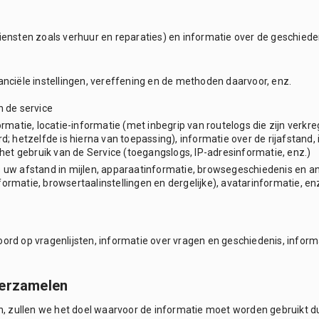
diensten zoals verhuur en reparaties) en informatie over de geschiede
nanciële instellingen, vereffening en de methoden daarvoor, enz.
n de service
ormatie, locatie-informatie (met inbegrip van routelogs die zijn verkre
rd; hetzelfde is hierna van toepassing), informatie over de rijafstand,
et gebruik van de Service (toegangslogs, IP-adresinformatie, enz.)
s uw afstand in mijlen, apparaatinformatie, browsegeschiedenis en a
ormatie, browsertaalinstellingen en dergelijke), avatarinformatie, enz
oord op vragenlijsten, informatie over vragen en geschiedenis, infor
verzamelen
 zullen we het doel waarvoor de informatie moet worden gebruikt du