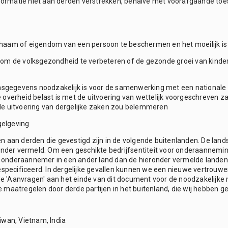
nformatie niet aan derden verstrekken, behalve met voorafgaande toes
lichaam of eigendom van een persoon te beschermen en het moeilijk i
is om de volksgezondheid te verbeteren of de gezonde groei van kinder
onsgegevens noodzakelijk is voor de samenwerking met een nationale i
ale overheid belast is met de uitvoering van wettelijk voorgeschreven z
de uitvoering van dergelijke zaken zou belemmeren
gelgeving
 aan derden die gevestigd zijn in de volgende buitenlanden. De landsp
ronder vermeld. Om een geschikte bedrijfsentiteit voor onderaannemin
 onderaannemer in een ander land dan de hieronder vermelde landen
gespecificeerd. In dergelijke gevallen kunnen we een nieuwe vertro
e 'Aanvragen' aan het einde van dit document voor de noodzakelijk
 maatregelen door derde partijen in het buitenland, die wij hebben 
iwan, Vietnam, India