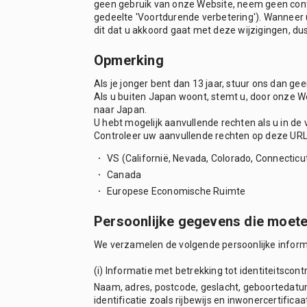
geen gebruik van onze Website, neem geen contac
gedeelte 'Voortdurende verbetering'). Wanneer u
dit dat u akkoord gaat met deze wijzigingen, dus
Opmerking
Als je jonger bent dan 13 jaar, stuur ons dan gee
Als u buiten Japan woont, stemt u, door onze W
naar Japan.
U hebt mogelijk aanvullende rechten als u in d
Controleer uw aanvullende rechten op deze UR
VS (Californië, Nevada, Colorado, Connecticut
Canada
Europese Economische Ruimte
Persoonlijke gegevens die moet
We verzamelen de volgende persoonlijke inform
(i) Informatie met betrekking tot identiteitscont
Naam, adres, postcode, geslacht, geboortedatu
identificatie zoals rijbewijs en inwonercertificaat