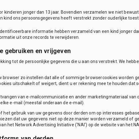
r kinderen jonger dan 13 jaar. Bovendien verzamelen we niet bewust 
een kind ons persoonsgegevens heeft verstrekt zonder ouderlijke toe
dentificeerbare informatie hebben verzameld van een kind jonger da
ormatie uit onze records te verwijderen.
e gebruiken en vrijgeven
ekking tot de persoonlijke gegevens die u aan ons verstrekt. We he
w browser zo instellen dat alle of sommige browsercookies worden 
kies uitschakelt of weigert, dient u er rekening mee te houden dat 
ontvangen van e-mailcommunicatie en ander marketingmateriaal van o
n elke e-mail (meestal onderaan de e-mail).
f het gebruik van uw gegevens door derden om op interesses gebase
kiezen dat uw gegevens niet op deze manier worden verzameld of geb
n het Network Advertising Initiative ('NAI') op de website van het NA
atforms van derden