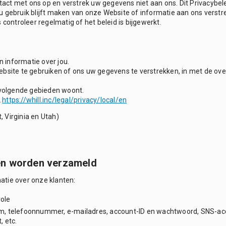
t met ons op en verstrek uw gegevens niet aan ons. Dit Privacybeleid 
 gebruik blijft maken van onze Website of informatie aan ons verstr
 controleer regelmatig of het beleid is bijgewerkt.
n informatie over jou.
ebsite te gebruiken of ons uw gegevens te verstrekken, in met de ov
e volgende gebieden woont.
L
https://whill.inc/legal/privacy/local/en
, Virginia en Utah)
en worden verzameld
atie over onze klanten:
role
m, telefoonnummer, e-mailadres, account-ID en wachtwoord, SNS-acc
, etc.