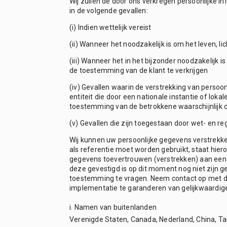
Wij zullen de door ons verkregen persoonlijke i
in de volgende gevallen:
(i) Indien wettelijk vereist
(ii) Wanneer het noodzakelijk is om het leven, 
(iii) Wanneer het in het bijzonder noodzakelijk 
de toestemming van de klant te verkrijgen
(iv) Gevallen waarin de verstrekking van perso
entiteit die door een nationale instantie of lok
toestemming van de betrokkene waarschijnlijk 
(v) Gevallen die zijn toegestaan door wet- en re
Wij kunnen uw persoonlijke gegevens verstrekken
als referentie moet worden gebruikt, staat hie
gegevens toevertrouwen (verstrekken) aan een
deze gevestigd is op dit moment nog niet zijn 
toestemming te vragen. Neem contact op met d
implementatie te garanderen van gelijkwaardige
i. Namen van buitenlanden
Verenigde Staten, Canada, Nederland, China, Ta