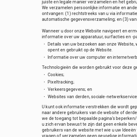
juiste en legale manier verzamelen en het gebr
We verzamelen persoonlijke informatie en ande
ontvangen: (1) rechtstreeks van u via informati
automatische gegevensverzameling; en (3) van 
Wanneer u door onze Website navigeert en erm
informatie over uw apparatuur, surfacties en -
Details van uw bezoeken aan onze Website,
opent en gebruikt op de Website.
Informatie over uw computer en internetver
Technologieën die worden gebruikt voor deze 
Cookies;
Pixeltracking;
Verkeersgegevens; en
Websites van derden, sociale-netwerkservice
U kunt ook informatie verstrekken die wordt ge
naar andere gebruikers van de website of derd
we de toegang tot bepaalde pagina's beperken/u 
u zich ervan bewust te zijn dat geen enkele be
gebruikers van de website met wie u uw Ideeën
vragen of verzamelen geen gevoelige informatie o