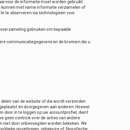
waarvoor de informatie moet worden gebruikt.
 We kunnen met name informatie verzamelen of
ite te observeren via technologieën voor
nsverzameling gebruiken om bepaalde
dere communicatiegegevens en de bronnen die u
 delen van de website of die wordt verzonden
o geplaatst en doorgegeven aan anderen. Hoewel
n door in te loggen op uw accountprofiel, dient
we geen controle over de acties van andere
eën niet door onbevoegden worden bekeken. We
litieke opvattingen, religieuze of filosofische