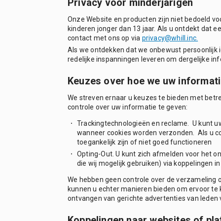
Privacy voor minderjarigen
Onze Website en producten zijn niet bedoeld voo
kinderen jonger dan 13 jaar. Als u ontdekt dat 
contact met ons op via
privacy@whill.inc.
Als we ontdekken dat we onbewust persoonlijk i
redelijke inspanningen leveren om dergelijke inf
Keuzes over hoe we uw informati
We streven ernaar u keuzes te bieden met betr
controle over uw informatie te geven:
Trackingtechnologieën en reclame. U kunt u
wanneer cookies worden verzonden. Als u coo
toegankelijk zijn of niet goed functioneren
Opting-Out. U kunt zich afmelden voor het 
die wij mogelijk gebruiken) via koppelingen i
We hebben geen controle over de verzameling o
kunnen u echter manieren bieden om ervoor te 
ontvangen van gerichte advertenties van leden va
Koppelingen naar websites of pl