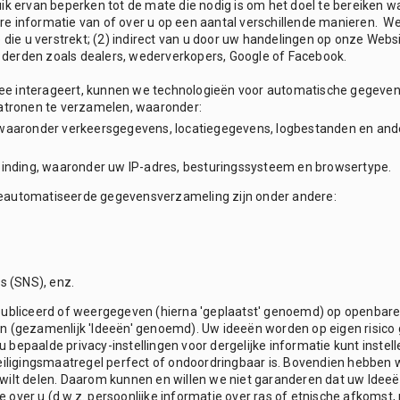
uik ervan beperken tot de mate die nodig is om het doel te bereiken 
re informatie van of over u op een aantal verschillende manieren.
e die u verstrekt; (2) indirect van u door uw handelingen op onze Webs
derden zoals dealers, wederverkopers, Google of Facebook.
ee interageert, kunnen we technologieën voor automatische gegeve
patronen te verzamelen, waaronder:
 waaronder verkeersgegevens, locatiegegevens, logbestanden en an
binding, waaronder uw IP-adres, besturingssysteem en browsertype.
geautomatiseerde gegevensverzameling zijn onder andere:
s (SNS), enz.
publiceerd of weergegeven (hierna 'geplaatst' genoemd) op openbare
en (gezamenlijk 'Ideeën' genoemd). Uw ideeën worden op eigen risic
bepaalde privacy-instellingen voor dergelijke informatie kunt instelle
veiligingsmaatregel perfect of ondoordringbaar is. Bovendien hebben 
 wilt delen. Daarom kunnen en willen we niet garanderen dat uw Ide
ver u (d.w.z. persoonlijke informatie over ras of etnische afkomst, po