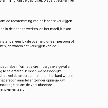
temming van de gebruiker. Dit geldt echter niet
s om de toestemming van de klant te verkrijgen
en in de hand te werken, en het moeilijk is om
nstantie, een lokale overheid of een persoon of
aken, en waarin het verkrijgen van de
ecifieke informatie die in dergelijke gevallen
g te selecteren, kunnen we persoonlijke
, hoewel de onderaannemer en het land waarin
uwenspersoon aanstellen zonder opnieuw uw
e maatregelen om de voortdurende
geïmplementeerd.