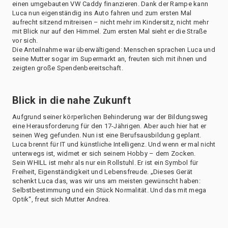
einen umgebauten VW Caddy finanzieren. Dank der Rampe kann
Luca nun eigenständig ins Auto fahren und zum ersten Mal
aufrecht sitzend mitreisen – nicht mehr im Kindersitz, nicht mehr
mit Blick nur auf den Himmel. Zum ersten Mal sieht er die Straße
vor sich.
Die Anteilnahme war überwältigend: Menschen sprachen Luca und
seine Mutter sogar im Supermarkt an, freuten sich mit ihnen und
zeigten große Spendenbereitschaft.
Blick in die nahe Zukunft
Aufgrund seiner körperlichen Behinderung war der Bildungsweg
eine Herausforderung für den 17-Jährigen. Aber auch hier hat er
seinen Weg gefunden. Nun ist eine Berufsausbildung geplant.
Luca brennt für IT und künstliche Intelligenz. Und wenn er mal nicht
unterwegs ist, widmet er sich seinem Hobby – dem Zocken.
Sein WHILL ist mehr als nur ein Rollstuhl. Er ist ein Symbol für
Freiheit, Eigenständigkeit und Lebensfreude. „Dieses Gerät
schenkt Luca das, was wir uns am meisten gewünscht haben:
Selbstbestimmung und ein Stück Normalität. Und das mit mega
Optik“, freut sich Mutter Andrea.