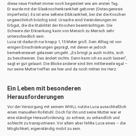
diese neue Freiheit immer noch begeistert wie am ersten Tag.
Er wurde mit der Glasknochenkrankheit geboren (Osteogenesis
imperfecta). Es ist eine seltene Erbkrankheit, bei der die Knochen
ungewöhnlich brüchig sind. Ursache sind Veränderungen im
Erbgut, die die Stabilität der Knochen beeinträchtigen. Die
Schwere der Erkrankung kann von Mensch zu Mensch sehr
unterschiedlich sein.
Luca ist dadurch nur knapp 1,15 Meter groß. Sein Alltag ist von
einigen Einschränkungen geprägt, mit denen er jedoch
bemerkenswert gelassen umgeht. „Es bringt ja auch nichts, sich
zu beschweren. Das ändert nichts. Dann kann ich es auch lassen“,
sagt er gut gelaunt. Die Blicke anderer sind ihm mittlerweile egal –
nur seine Mutter treffen sie hier und da noch mitten ins Herz.
Ein Leben mit besonderen
Herausforderungen
Vor der Versorgung mit seinem WHILL nutzte Luca ausschließlich
einen manuellen Rollstuhl. Doch für ihn und seine Mutter war er
eine ständige Herausforderung: zu schwer, zu unhandlich und
schlecht zu transportieren. Vor allem aber fehlte Luca eines – die
Möglichkeit, eigenständig mobil zu sein.