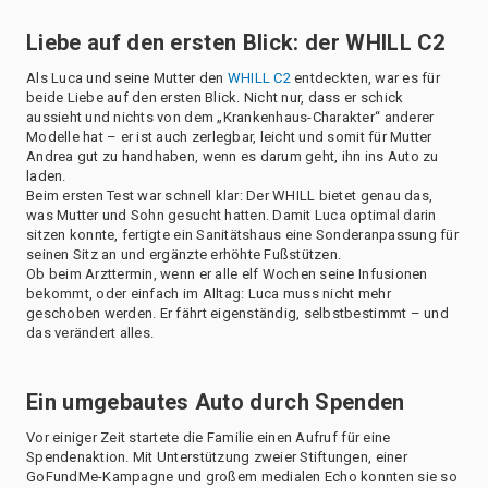
Liebe auf den ersten Blick: der WHILL C2
Als Luca und seine Mutter den
WHILL C2
entdeckten, war es für
beide Liebe auf den ersten Blick. Nicht nur, dass er schick
aussieht und nichts von dem „Krankenhaus-Charakter“ anderer
Modelle hat – er ist auch zerlegbar, leicht und somit für Mutter
Andrea gut zu handhaben, wenn es darum geht, ihn ins Auto zu
laden.
Beim ersten Test war schnell klar: Der WHILL bietet genau das,
was Mutter und Sohn gesucht hatten. Damit Luca optimal darin
sitzen konnte, fertigte ein Sanitätshaus eine Sonderanpassung für
seinen Sitz an und ergänzte erhöhte Fußstützen.
Ob beim Arzttermin, wenn er alle elf Wochen seine Infusionen
bekommt, oder einfach im Alltag: Luca muss nicht mehr
geschoben werden. Er fährt eigenständig, selbstbestimmt – und
das verändert alles.
Ein umgebautes Auto durch Spenden
Vor einiger Zeit startete die Familie einen Aufruf für eine
Spendenaktion. Mit Unterstützung zweier Stiftungen, einer
GoFundMe-Kampagne und großem medialen Echo konnten sie so