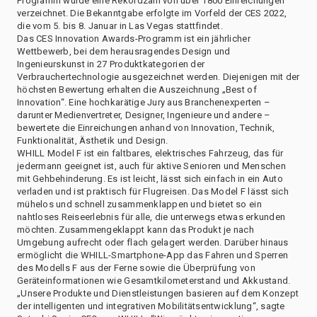
Programm wurde eine Rekordzahl von über 1800 Einreichungen
verzeichnet. Die Bekanntgabe erfolgte im Vorfeld der CES 2022,
die vom 5. bis 8. Januar in Las Vegas stattfindet.
Das CES Innovation Awards-Programm ist ein jährlicher
Wettbewerb, bei dem herausragendes Design und
Ingenieurskunst in 27 Produktkategorien der
Verbrauchertechnologie ausgezeichnet werden. Diejenigen mit der
höchsten Bewertung erhalten die Auszeichnung „Best of
Innovation“. Eine hochkarätige Jury aus Branchenexperten –
darunter Medienvertreter, Designer, Ingenieure und andere –
bewertete die Einreichungen anhand von Innovation, Technik,
Funktionalität, Ästhetik und Design.
WHILL Model F ist ein faltbares, elektrisches Fahrzeug, das für
jedermann geeignet ist, auch für aktive Senioren und Menschen
mit Gehbehinderung. Es ist leicht, lässt sich einfach in ein Auto
verladen und ist praktisch für Flugreisen. Das Model F lässt sich
mühelos und schnell zusammenklappen und bietet so ein
nahtloses Reiseerlebnis für alle, die unterwegs etwas erkunden
möchten. Zusammengeklappt kann das Produkt je nach
Umgebung aufrecht oder flach gelagert werden. Darüber hinaus
ermöglicht die WHILL-Smartphone-App das Fahren und Sperren
des Modells F aus der Ferne sowie die Überprüfung von
Geräteinformationen wie Gesamtkilometerstand und Akkustand.
„Unsere Produkte und Dienstleistungen basieren auf dem Konzept
der intelligenten und integrativen Mobilitätsentwicklung“, sagte