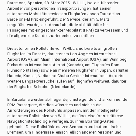
Barcelona, Spanien, 28. März 2025 - WHILL, Inc. ein führender
Anbieter von persönlichen Transportlösungen, hat seinen
autonomen Mobilitätsservice am Flughafen Josep Tarradellas
Barcelona-El Prat eingeführt. Der Service, der am 5. März
eingeführt wurde, zielt darauf ab, die Mobilitätshilfe für
Passagiere mit eingeschränkter Mobilität (PRM) zu verbessern und
die allgemeine Kundenzufriedenheit zu erhöhen.
Die autonomen Rollstühle von WHILL sind bereits an großen
Flughäfen im Einsatz, darunter am Los Angeles International
Airport (USA), am Miami International Airport (USA), am Winnipeg
Richardson International Airport (Kanada), am Flughafen Rom
Fiumicino (Italien) sowie an mehreren Flughäfen in Japan, darunter
Haneda, Kansai, Narita und Chubu Centrair International Airports.
Weitere Langzeitversuche laufen auf Flughäfen weltweit, darunter
der Flughafen Schiphol (Niederlande).
In Barcelona werden abfliegende, umsteigende und ankommende
PRM-Passagiere, die dies wünschen und sich an die
Anforderungen des Rollstuhls anpassen, mit den intelligenten
autonomen Rollstühlen von WHILL, die über eine fortschrittliche
Navigationstechnologie verfügen, zu ihren Boarding-Gates
gebracht. Diese Rollstühle nutzen Sensoren und automatische
Bremsen, um Hindernisse, einschließlich anderer Personen und