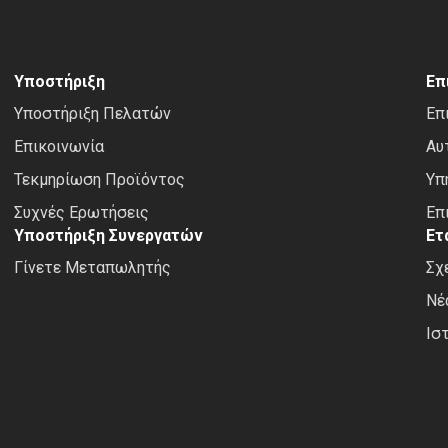
Υποστήριξη
Επ
Υποστήριξη Πελατών
Επ
Επικοινωνία
Αυ
Τεκμηρίωση Προϊόντος
Υπ
Συχνές Ερωτήσεις
Επ
Υποστήριξη Συνεργατών
Ετ
Γίνετε Μεταπωλητής
Σχ
Νέ
Ισ