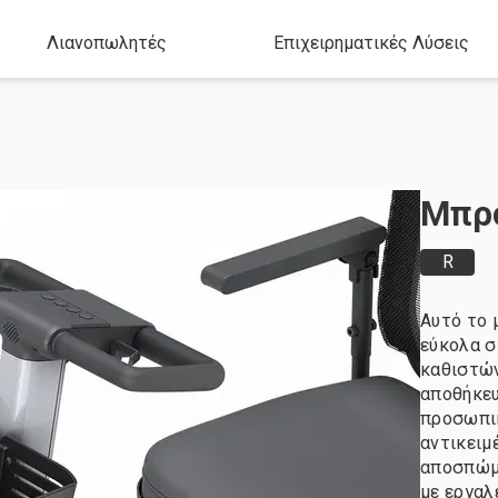
Λιανοπωλητές
Επιχειρηματικές Λύσεις
Μπρο
R
Αυτό το 
εύκολα σ
καθιστών
αποθήκευ
προσωπικ
αντικειμέ
αποσπώμε
με εργαλε