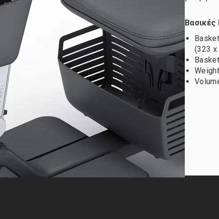
Βασικές
Basket
(323 x
Basket
Weight 
Volume