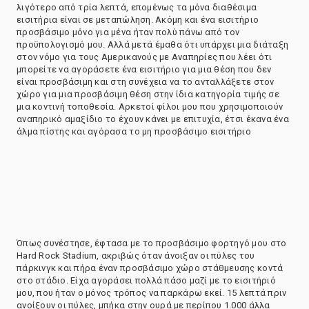
λιγότερο από τρία λεπτά, επομένως τα μόνα διαθέσιμα
εισιτήρια είναι σε μεταπώληση. Ακόμη και ένα εισιτήριο
προσβάσιμο μόνο για μένα ήταν πολύ πάνω από τον
προϋπολογισμό μου. Αλλά μετά έμαθα ότι υπάρχει μια διάταξη
στον νόμο για τους Αμερικανούς με Αναπηρίες που λέει ότι
μπορείτε να αγοράσετε ένα εισιτήριο για μια θέση που δεν
είναι προσβάσιμη και στη συνέχεια να το ανταλλάξετε στον
χώρο για μια προσβάσιμη θέση στην ίδια κατηγορία τιμής σε
μια κοντινή τοποθεσία. Αρκετοί φίλοι μου που χρησιμοποιούν
αναπηρικό αμαξίδιο το έχουν κάνει με επιτυχία, έτσι έκανα ένα
άλμα πίστης και αγόρασα το μη προσβάσιμο εισιτήριο
Όπως συνέστησε, έφτασα με το προσβάσιμο φορτηγό μου στο
Hard Rock Stadium, ακριβώς όταν άνοιξαν οι πύλες του
πάρκινγκ και πήρα έναν προσβάσιμο χώρο στάθμευσης κοντά
στο στάδιο. Είχα αγοράσει πολλά πάσο μαζί με το εισιτήριό
μου, που ήταν ο μόνος τρόπος να παρκάρω εκεί. 15 λεπτά πριν
ανοίξουν οι πύλες, μπήκα στην ουρά με περίπου 1.000 άλλα