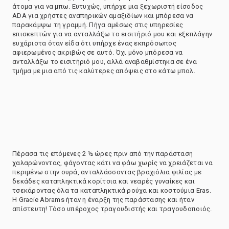
άτομα για να μπω. Ευτυχώς, υπήρχε μια ξεχωριστή είσοδος
ADA για χρήστες αναπηρικών αμαξιδίων και μπόρεσα να
παρακάμψω τη γραμμή. Πήγα αμέσως στις υπηρεσίες
επισκεπτών για να ανταλλάξω το εισιτήριό μου και εξεπλάγην
ευχάριστα όταν είδα ότι υπήρχε ένας εκπρόσωπος
αφιερωμένος ακριβώς σε αυτό. Όχι μόνο μπόρεσα να
ανταλλάξω το εισιτήριό μου, αλλά αναβαθμίστηκα σε ένα
τμήμα με μια από τις καλύτερες απόψεις στο κάτω μπολ.
Πέρασα τις επόμενες 2 ½ ώρες πριν από την παράσταση
χαλαρώνοντας, φάγοντας κάτι να φάω χωρίς να χρειάζεται να
περιμένω στην ουρά, ανταλλάσσοντας βραχιόλια φιλίας με
δεκάδες καταπληκτικά κορίτσια και νεαρές γυναίκες και
τσεκάροντας όλα τα καταπληκτικά ρούχα και κοστούμια Eras.
Η Gracie Abrams ήταν η έναρξη της παράστασης και ήταν
απίστευτη! Τόσο υπέροχος τραγουδιστής και τραγουδοποιός.