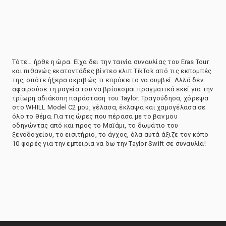
Τότε… ήρθε η ώρα. Είχα δει την ταινία συναυλίας του Eras Tour
και πιθανώς εκατοντάδες βίντεο κλιπ TikTok από τις εκπομπές
της, οπότε ήξερα ακριβώς τι επρόκειτο να συμβεί. Αλλά δεν
αφαιρούσε τη μαγεία του να βρίσκομαι πραγματικά εκεί για την
τρίωρη αδιάκοπη παράσταση του Taylor. Τραγούδησα, χόρεψα
στο WHILL Model C2 μου, γέλασα, έκλαψα και χαμογέλασα σε
όλο το θέμα. Για τις ώρες που πέρασα με το βαν μου
οδηγώντας από και προς το Μαϊάμι, το δωμάτιο του
ξενοδοχείου, το εισιτήριο, το άγχος, όλα αυτά άξιζε τον κόπο
10 φορές για την εμπειρία να δω την Taylor Swift σε συναυλία!