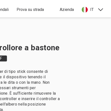
endali
Prova su strada
Azienda
IT
rollore a bastone
F
ler di tipo stick consente di
e il dispositivo tenendo il
ra le dita o con la mano. Non
ssari strumenti per
zione. È sufficiente rimuovere la
controller e inserire il controller a
ell'albero nella posizione
ta.