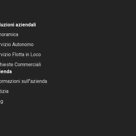
uzioni aziendali
noramica
rvizio Autonomo
vizio Flotta in Loco
chieste Commerciali
ienda
ormazioni sull''azienda
izia
og