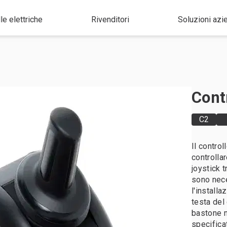
le elettriche
Rivenditori
Soluzioni azi
Cont
C2
Il control
controllar
joystick t
sono nece
l'installa
testa del 
bastone n
specifica