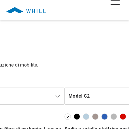
uzione di mobilità.
Model C2
in fibra di carbonio:
Leggera,
Sedia a rotelle elettrica port