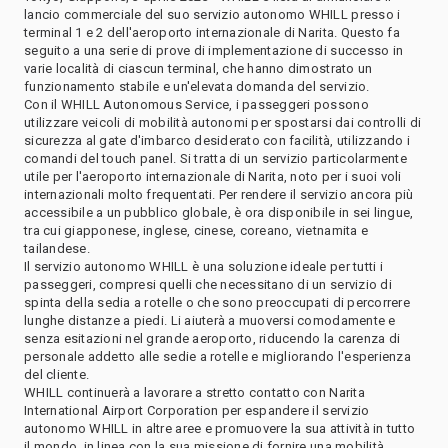
lancio commerciale del suo servizio autonomo WHILL presso i
terminal 1 e 2 dell'aeroporto internazionale di Narita. Questo fa
seguito a una serie di prove di implementazione di successo in
varie località di ciascun terminal, che hanno dimostrato un
funzionamento stabile e un'elevata domanda del servizio.
Con il WHILL Autonomous Service, i passeggeri possono
utilizzare veicoli di mobilità autonomi per spostarsi dai controlli di
sicurezza al gate d'imbarco desiderato con facilità, utilizzando i
comandi del touch panel. Si tratta di un servizio particolarmente
utile per l'aeroporto internazionale di Narita, noto per i suoi voli
internazionali molto frequentati. Per rendere il servizio ancora più
accessibile a un pubblico globale, è ora disponibile in sei lingue,
tra cui giapponese, inglese, cinese, coreano, vietnamita e
tailandese.
Il servizio autonomo WHILL è una soluzione ideale per tutti i
passeggeri, compresi quelli che necessitano di un servizio di
spinta della sedia a rotelle o che sono preoccupati di percorrere
lunghe distanze a piedi. Li aiuterà a muoversi comodamente e
senza esitazioni nel grande aeroporto, riducendo la carenza di
personale addetto alle sedie a rotelle e migliorando l'esperienza
del cliente.
WHILL continuerà a lavorare a stretto contatto con Narita
International Airport Corporation per espandere il servizio
autonomo WHILL in altre aree e promuovere la sua attività in tutto
il mondo, in linea con la sua missione di fornire una mobilità