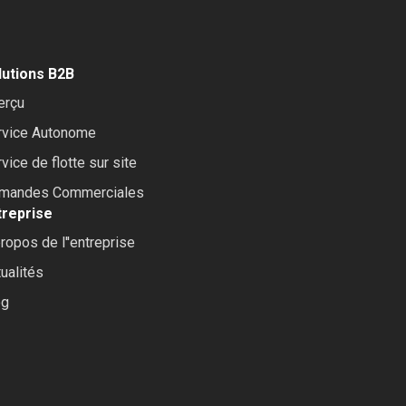
lutions B2B
erçu
rvice Autonome
vice de flotte sur site
mandes Commerciales
treprise
ropos de l''entreprise
ualités
og