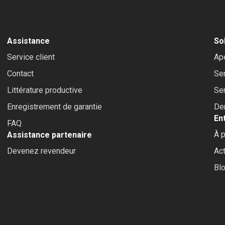
Assistance
So
Service client
Ap
Contact
Se
Littérature productive
Ser
Enregistrement de garantie
De
En
FAQ
À p
Assistance partenaire
Devenez revendeur
Act
Bl