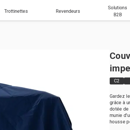
Solutions
Trottinettes
Revendeurs
B2B
Couv
impe
C2
Gardez l
grâce à 
dotée de 
munie d'u
housse po