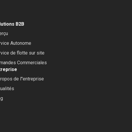
lutions B2B
erçu
rvice Autonome
vice de flotte sur site
mandes Commerciales
treprise
ropos de l''entreprise
ualités
og