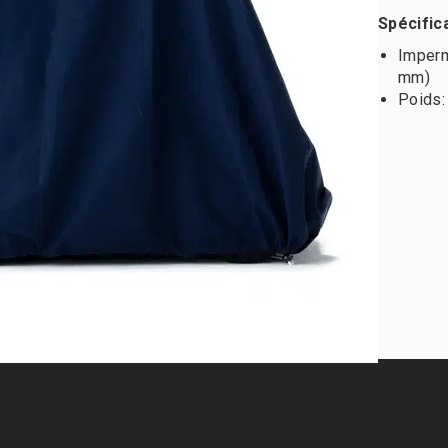
Spécific
Imperm
mm)
Poids: