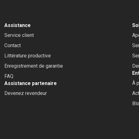
Assistance
So
Service client
Ap
Contact
Se
Littérature productive
Ser
Enregistrement de garantie
De
En
FAQ
À p
Assistance partenaire
Devenez revendeur
Act
Bl