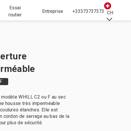
Essai
Entreprise
+33373737373
CH
routier
erture
rméable
F
e modèle WHILL C2 ou F au sec
une housse très imperméable
coutures étanches. Elle est
n cordon de serrage au bas de la
ur plus de sécurité.