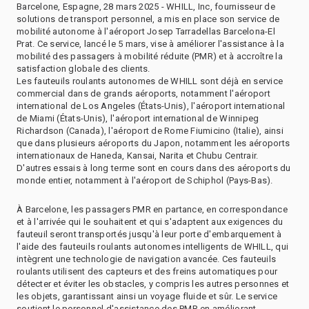
Barcelone, Espagne, 28 mars 2025 - WHILL, Inc, fournisseur de
solutions de transport personnel, a mis en place son service de
mobilité autonome à l'aéroport Josep Tarradellas Barcelona-El
Prat. Ce service, lancé le 5 mars, vise à améliorer l'assistance à la
mobilité des passagers à mobilité réduite (PMR) et à accroître la
satisfaction globale des clients.
Les fauteuils roulants autonomes de WHILL sont déjà en service
commercial dans de grands aéroports, notamment l'aéroport
international de Los Angeles (États-Unis), l'aéroport international
de Miami (États-Unis), l'aéroport international de Winnipeg
Richardson (Canada), l'aéroport de Rome Fiumicino (Italie), ainsi
que dans plusieurs aéroports du Japon, notamment les aéroports
internationaux de Haneda, Kansai, Narita et Chubu Centrair.
D'autres essais à long terme sont en cours dans des aéroports du
monde entier, notamment à l'aéroport de Schiphol (Pays-Bas).
À Barcelone, les passagers PMR en partance, en correspondance
et à l'arrivée qui le souhaitent et qui s'adaptent aux exigences du
fauteuil seront transportés jusqu'à leur porte d'embarquement à
l'aide des fauteuils roulants autonomes intelligents de WHILL, qui
intègrent une technologie de navigation avancée. Ces fauteuils
roulants utilisent des capteurs et des freins automatiques pour
détecter et éviter les obstacles, y compris les autres personnes et
les objets, garantissant ainsi un voyage fluide et sûr. Le service
soutient le personnel d'assistance des PMR en améliorant