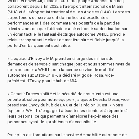
WHILL et Envoy Air, filiale à 100 % du groupe American Airlines,
collaborent depuis fin 2022 à l’aéroport international de Miami
(MIA) et à l’aéroport international de Los Angeles (LAX). Les tests
approfondis du service ont donné lieu à d’excellentes
performances et à des commentaires positifs de la part des
clients. Une fois que l’utilisateur a sélectionné sa destination sur
un écran tactile, le fauteuil électrique autonome WHILL prend le
relais, transportant le client de manière sûre et fiable jusqu’à la
porte d’embarquement souhaitée.
« L’équipe d’Envoy à MIA prend en charge des milliers de
demandes de service client chaque jour, et nous sommes ravis de
nous associer à WHILL pour lancer ce service de mobilité
autonome aux États-Unis », a déclaré Migdoel Rosa, vice-
président d’Envoy pour le hub de MIA.
« Garantir l’accessibilité et la sécurité de nos clients est une
priorité absolue pour notre équipe « , a ajouté Deesha Desai, vice-
présidente Envoy du hub de LAX et de la région Ouest. « Notre
équipe et WHILL s’engagent à écouter les clients et à répondre à
leurs besoins, ce qui permettra d’améliorer l’expérience des
personnes ayant des problèmes d’accessibilité.
Pour plus d’informations sur le service de mobilité autonome de