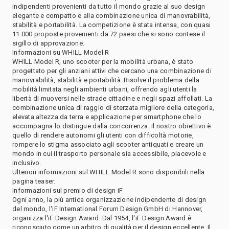
indipendenti provenienti da tutto il mondo grazie al suo design
elegante e compatto e alla combinazione unica di manovrabilità,
stabilità e portabilità. La competizione è stata intensa, con quasi
11.000 proposte provenienti da 72 paesi che si sono contese il
sigillo di approvazione.
Informazioni su WHILL Model R
WHILL Model R, uno scooter per la mobilità urbana, è stato
progettato per gli anziani attivi che cercano una combinazione di
manovrabilità, stabilità e portabilità. Risolve il problema della
mobilità limitata negli ambienti urbani, offrendo agli utenti la
libertà di muoversi nelle strade cittadine e negli spazi affollati. La
combinazione unica di raggio di sterzata migliore della categoria,
elevata altezza da terra e applicazione per smartphone che lo
accompagna lo distingue dalla concorrenza. Il nostro obiettivo è
quello di rendere autonomi gli utenti con difficoltà motorie,
rompere lo stigma associato agli scooter antiquati e creare un
mondo in cui il trasporto personale sia accessibile, piacevole e
inclusivo.
Ulteriori informazioni sul WHILL Model R sono disponibili nella
pagina teaser.
Informazioni sul premio di design iF
Ogni anno, la più antica organizzazione indipendente di design
del mondo, l'iF International Forum Design GmbH di Hannover,
organizza l'iF Design Award. Dal 1954, l'iF Design Award è
riconosciuto come un arbitro di qualità per il design eccellente. Il