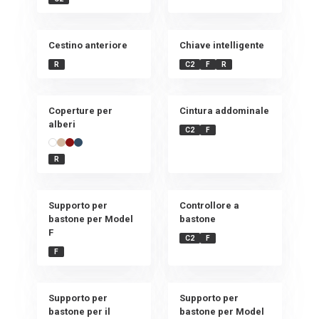
Cestino anteriore
Chiave intelligente
R
C2
F
R
Coperture per
Cintura addominale
alberi
C2
F
R
Supporto per
Controllore a
bastone per Model
bastone
F
C2
F
F
Supporto per
Supporto per
bastone per il
bastone per Model