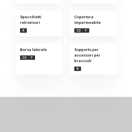
Specchietti
Copertura
retrovisori
impermeabile
R
C2
F
Borsa laterale
Supporto per
accessori per
C2
F
braccioli
R