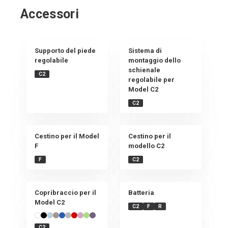
Accessori
Supporto del piede
Sistema di
regolabile
montaggio dello
schienale
C2
regolabile per
Model C2
C2
Cestino per il Model
Cestino per il
F
modello C2
F
C2
Copribraccio per il
Batteria
Model C2
C2
F
R
C2