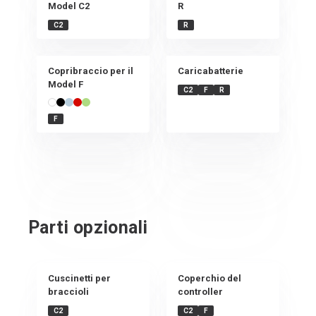
Model C2
R
C2
R
Copribraccio per il
Caricabatterie
Model F
C2
F
R
F
Parti opzionali
Cuscinetti per
Coperchio del
braccioli
controller
C2
C2
F