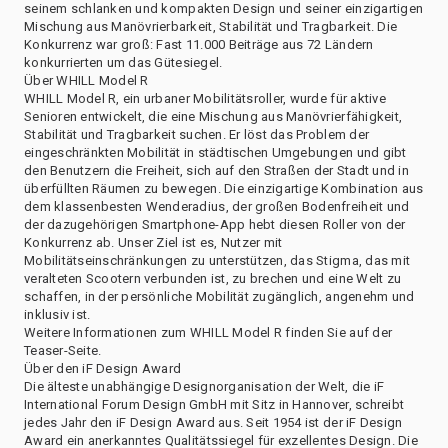
seinem schlanken und kompakten Design und seiner einzigartigen
Mischung aus Manövrierbarkeit, Stabilität und Tragbarkeit. Die
Konkurrenz war groß: Fast 11.000 Beiträge aus 72 Ländern
konkurrierten um das Gütesiegel.
Über WHILL Model R
WHILL Model R, ein urbaner Mobilitätsroller, wurde für aktive
Senioren entwickelt, die eine Mischung aus Manövrierfähigkeit,
Stabilität und Tragbarkeit suchen. Er löst das Problem der
eingeschränkten Mobilität in städtischen Umgebungen und gibt
den Benutzern die Freiheit, sich auf den Straßen der Stadt und in
überfüllten Räumen zu bewegen. Die einzigartige Kombination aus
dem klassenbesten Wenderadius, der großen Bodenfreiheit und
der dazugehörigen Smartphone-App hebt diesen Roller von der
Konkurrenz ab. Unser Ziel ist es, Nutzer mit
Mobilitätseinschränkungen zu unterstützen, das Stigma, das mit
veralteten Scootern verbunden ist, zu brechen und eine Welt zu
schaffen, in der persönliche Mobilität zugänglich, angenehm und
inklusiv ist.
Weitere Informationen zum WHILL Model R finden Sie auf der
Teaser-Seite.
Über den iF Design Award
Die älteste unabhängige Designorganisation der Welt, die iF
International Forum Design GmbH mit Sitz in Hannover, schreibt
jedes Jahr den iF Design Award aus. Seit 1954 ist der iF Design
Award ein anerkanntes Qualitätssiegel für exzellentes Design. Die