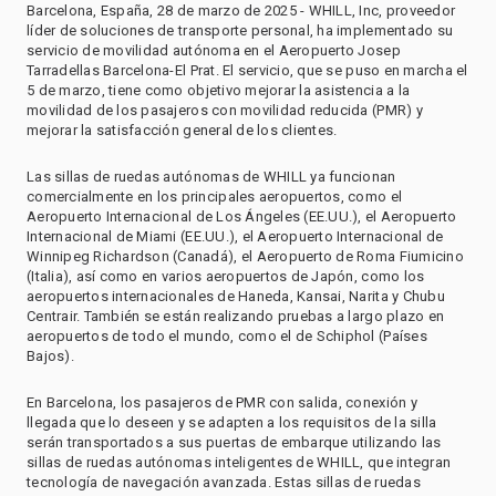
Barcelona, España, 28 de marzo de 2025 - WHILL, Inc, proveedor
líder de soluciones de transporte personal, ha implementado su
servicio de movilidad autónoma en el Aeropuerto Josep
Tarradellas Barcelona-El Prat. El servicio, que se puso en marcha el
5 de marzo, tiene como objetivo mejorar la asistencia a la
movilidad de los pasajeros con movilidad reducida (PMR) y
mejorar la satisfacción general de los clientes.
Las sillas de ruedas autónomas de WHILL ya funcionan
comercialmente en los principales aeropuertos, como el
Aeropuerto Internacional de Los Ángeles (EE.UU.), el Aeropuerto
Internacional de Miami (EE.UU.), el Aeropuerto Internacional de
Winnipeg Richardson (Canadá), el Aeropuerto de Roma Fiumicino
(Italia), así como en varios aeropuertos de Japón, como los
aeropuertos internacionales de Haneda, Kansai, Narita y Chubu
Centrair. También se están realizando pruebas a largo plazo en
aeropuertos de todo el mundo, como el de Schiphol (Países
Bajos).
En Barcelona, los pasajeros de PMR con salida, conexión y
llegada que lo deseen y se adapten a los requisitos de la silla
serán transportados a sus puertas de embarque utilizando las
sillas de ruedas autónomas inteligentes de WHILL, que integran
tecnología de navegación avanzada. Estas sillas de ruedas