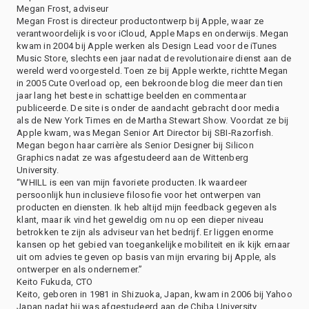
Megan Frost, adviseur
Megan Frost is directeur productontwerp bij Apple, waar ze
verantwoordelijk is voor iCloud, Apple Maps en onderwijs. Megan
kwam in 2004 bij Apple werken als Design Lead voor de iTunes
Music Store, slechts een jaar nadat de revolutionaire dienst aan de
wereld werd voorgesteld. Toen ze bij Apple werkte, richtte Megan
in 2005 Cute Overload op, een bekroonde blog die meer dan tien
jaar lang het beste in schattige beelden en commentaar
publiceerde. De site is onder de aandacht gebracht door media
als de New York Times en de Martha Stewart Show. Voordat ze bij
Apple kwam, was Megan Senior Art Director bij SBI-Razorfish.
Megan begon haar carrière als Senior Designer bij Silicon
Graphics nadat ze was afgestudeerd aan de Wittenberg
University.
“WHILL is een van mijn favoriete producten. Ik waardeer
persoonlijk hun inclusieve filosofie voor het ontwerpen van
producten en diensten. Ik heb altijd mijn feedback gegeven als
klant, maar ik vind het geweldig om nu op een dieper niveau
betrokken te zijn als adviseur van het bedrijf. Er liggen enorme
kansen op het gebied van toegankelijke mobiliteit en ik kijk ernaar
uit om advies te geven op basis van mijn ervaring bij Apple, als
ontwerper en als ondernemer.”
Keito Fukuda, CTO
Keito, geboren in 1981 in Shizuoka, Japan, kwam in 2006 bij Yahoo
Japan nadat hij was afgestudeerd aan de Chiba University