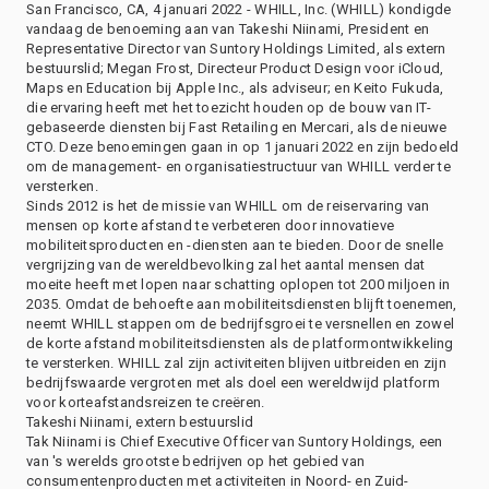
San Francisco, CA, 4 januari 2022 - WHILL, Inc. (WHILL) kondigde
vandaag de benoeming aan van Takeshi Niinami, President en
Representative Director van Suntory Holdings Limited, als extern
bestuurslid; Megan Frost, Directeur Product Design voor iCloud,
Maps en Education bij Apple Inc., als adviseur; en Keito Fukuda,
die ervaring heeft met het toezicht houden op de bouw van IT-
gebaseerde diensten bij Fast Retailing en Mercari, als de nieuwe
CTO. Deze benoemingen gaan in op 1 januari 2022 en zijn bedoeld
om de management- en organisatiestructuur van WHILL verder te
versterken.
Sinds 2012 is het de missie van WHILL om de reiservaring van
mensen op korte afstand te verbeteren door innovatieve
mobiliteitsproducten en -diensten aan te bieden. Door de snelle
vergrijzing van de wereldbevolking zal het aantal mensen dat
moeite heeft met lopen naar schatting oplopen tot 200 miljoen in
2035. Omdat de behoefte aan mobiliteitsdiensten blijft toenemen,
neemt WHILL stappen om de bedrijfsgroei te versnellen en zowel
de korte afstand mobiliteitsdiensten als de platformontwikkeling
te versterken. WHILL zal zijn activiteiten blijven uitbreiden en zijn
bedrijfswaarde vergroten met als doel een wereldwijd platform
voor korteafstandsreizen te creëren.
Takeshi Niinami, extern bestuurslid
Tak Niinami is Chief Executive Officer van Suntory Holdings, een
van 's werelds grootste bedrijven op het gebied van
consumentenproducten met activiteiten in Noord- en Zuid-