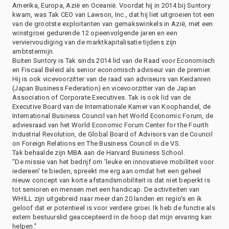
Amerika, Europa, Azië en Oceanië. Voordat hij in 2014 bij Suntory
kwam, was Tak CEO van Lawson, Inc., dat hij liet uitgroeien tot een
van de grootste exploitanten van gemakswinkels in Azië, met een
winstgroei gedurende 12 opeenvolgende jaren en een
verviervoudiging van de marktkapitalisatie tijdens zijn
ambtstermijn.
Buiten Suntory is Tak sinds 2014 lid van de Raad voor Economisch
en Fiscaal Beleid als senior economisch adviseur van de premier.
Hij is ook vicevoorzitter van de raad van adviseurs van Keidanren
(Japan Business Federation) en vicevoorzitter van de Japan
Association of Corporate Executives. Tak is ook lid van de
Executive Board van de Internationale Kamer van Koophandel, de
International Business Council van het World Economic Forum, de
adviesraad van het World Economic Forum Center for the Fourth
Industrial Revolution, de Global Board of Advisors van de Council
on Foreign Relations en The Business Council in de VS.
Tak behaalde zijn MBA aan de Harvard Business School.
“De missie van het bedrijf om 'leuke en innovatieve mobiliteit voor
iedereen' te bieden, spreekt me erg aan omdat het een geheel
nieuw concept van korte afstandsmobiliteit is dat niet beperkt is
tot senioren en mensen met een handicap. De activiteiten van
WHILL zijn uitgebreid naar meer dan 20 landen en regio's en ik
geloof dat er potentieel is voor verdere groei. Ik heb de functie als
extern bestuurslid geaccepteerd in de hoop dat mijn ervaring kan
helpen.”