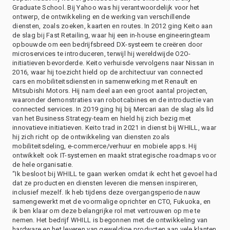
Graduate School. Bij Yahoo was hij verantwoordelijk voor het
ontwerp, de ontwikkeling en de werking van verschillende
diensten, zoals zoeken, kaarten en routes. In 2012 ging Keito aan
de slag bij Fast Retailing, waar hij een in-house engineeringteam
opbouwde om een bedrijfsbreed DX-systeem te creëren door
microservices te introduceren, terwijl hij wereldwijde O2O-
initiatieven bevorderde. Keito verhuisde vervolgens naar Nissan in
2016, waar hij toezicht hield op de architectuur van connected
cars en mobiliteitsdiensten in samenwerking met Renault en
Mitsubishi Motors. Hij nam deel aan een groot aantal projecten,
waaronder demonstraties van robotcabines en de introductie van
connected services. In 2019 ging hij bij Mercari aan de slag als lid
van het Business Strategy-team en hield hij zich bezig met
innovatieve initiatieven. Keito trad in 2021 in dienst bij WHILL, waar
hij zich richt op de ontwikkeling van diensten zoals
mobiliteitsdeling, e-commerce/verhuur en mobiele apps. Hij
ontwikkelt ook IT-systemen en maakt strategische roadmaps voor
de hele organisatie.
“Ik besloot bij WHILL te gaan werken omdat ik echt het gevoel had
dat ze producten en diensten leveren die mensen inspireren,
inclusief mezelf. Ik heb tijdens deze overgangsperiode nauw
samengewerkt met de voormalige oprichter en CTO, Fukuoka, en
ik ben klaar om deze belangrijke rol met vertrouwen op me te
nemen. Het bedrijf WHILL is begonnen met de ontwikkeling van
hardware en het leveren van geweldige producten aan vele klanten