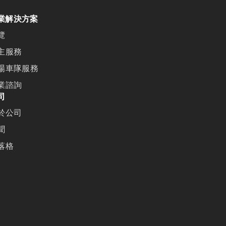
業解決方案
覽
主服務
場車隊服務
業諮詢
司
於公司
聞
落格