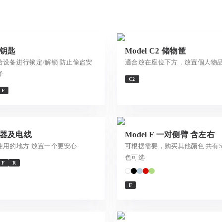
钥匙
Model C2 储物筐
给设备进行锁定/解锁 防止偷盗安
適合放在座位下方，放置個人物
择
C2
F
器及电线
Model F 一对侧臂 含左右
使用的地方 放置一个更安心
可根据需要，购买其他颜色 共有
色可选
F
R
F