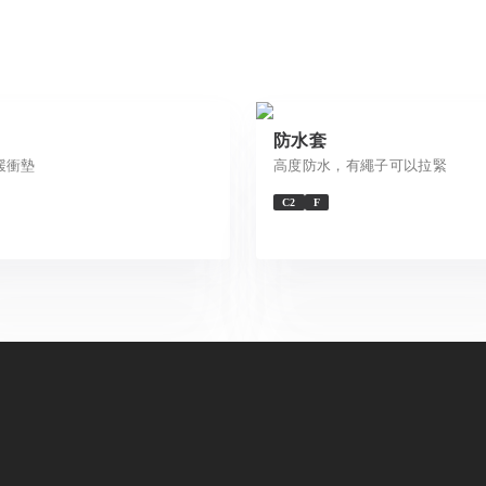
防水套
緩衝墊
高度防水，有繩子可以拉緊
C2
F