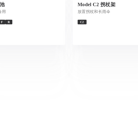
池
Model C2 拐杖架
备用
放置拐杖和长雨伞
F
R
C2