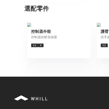
選配零件
控制器外殼
護臂
控制器的硬殼保護
扶手
C2
F
C2