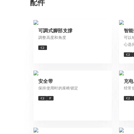
配件
可調式腳部支撐
智能
調整高度和角度
可以
心选
C2
C2
安全带
充电
保持使用时的座椅锁定
经常
C2
F
C2