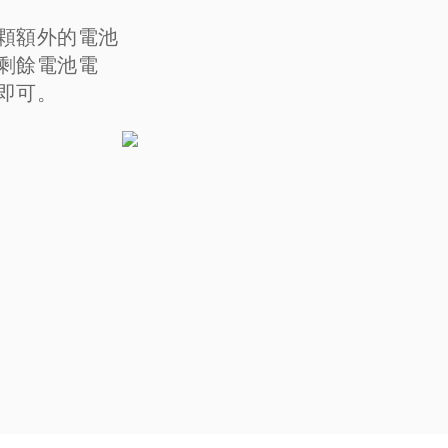
顆額外的電池
剩餘電池電
即可。