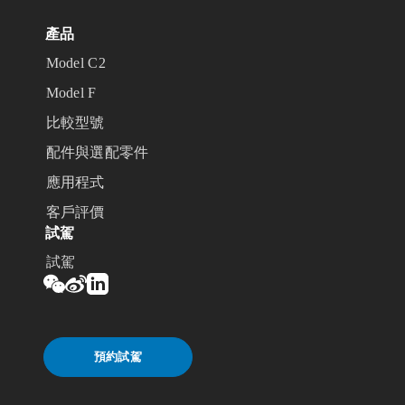
產品
Model C2
Model F
比較型號
配件與選配零件
應用程式
客戶評價
試駕
試駕
預約試駕