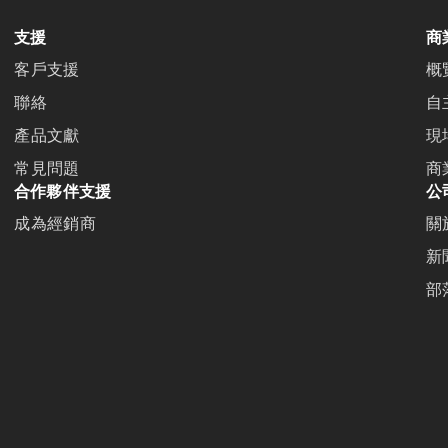
支援
商
客戶支援
概
聯絡
自
產品文獻
現
常見問題
商
合作夥伴支援
公
成為經銷商
關
新
部