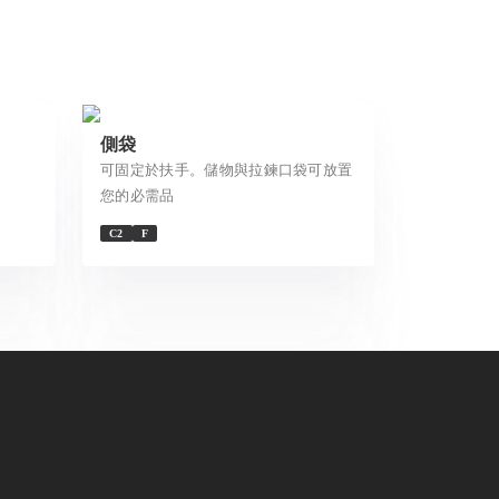
側袋
可固定於扶手。儲物與拉鍊口袋可放置
您的必需品
C2
F