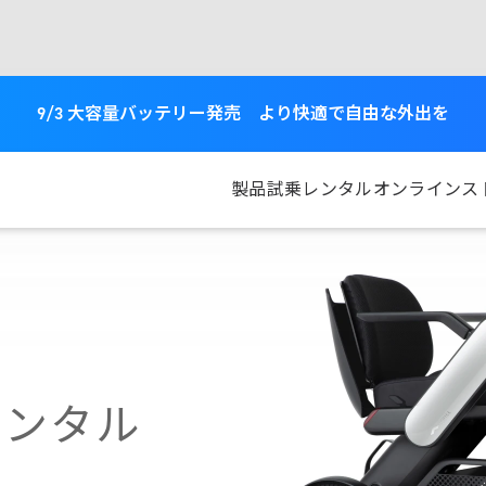
9/3 大容量バッテリー発売 より快適で自由な外出を
製品
試乗
レンタル
オンラインス
レンタル