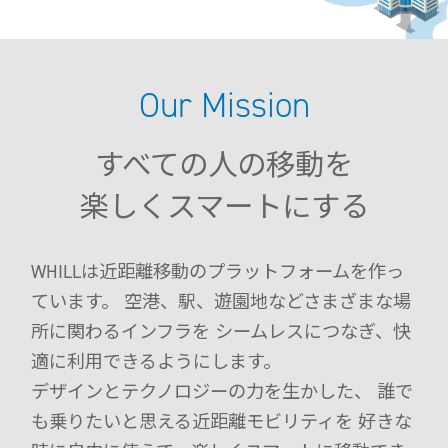
試乗予約フォーム
介護保険利用を検討
Model F
レンタルサービス一覧から探す
用途別に探す
オンラインストア
介護保険制度でレンタル
Our Mission
日単位でレンタル
月単位でレンタル
サポート
Model R
お出かけ先でレンタル
すべての人の移動を
ご利用ガイド
楽しくスマートにする
有償サービス・オプション
施設導入
分割払い
Model S
最適モデル診断
施設への導入を検討
WHILL ID
サービス概要
WHILLは近距離移動のプラットフォームを作っ
研究向け
アフターサービス・修理
提供プラン
有料サービス・アクセサリー
ています。
空港、駅、遊園地などさまざまな場
ウィル直販のサービス
導入事例
研究モデルを検討
保険・ロードサービスなど
所に関わるインフラを
シームレスにつなぎ、快
よくある質問・お問い合わせ
お問い合わせ（法人の方）
製品概要
本体保証サービス
適に利用できるようにします。
お問い合わせ（研究機関の方）
訪問設定サービス
点検パック
デザインとテクノロジーの力を生かした、
誰で
アクセサリー
も乗りたいと思える近距離モビリティを
好きな
モデルを比較する