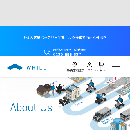
9/3 大容量バッテリー発売 より快適で自由な外出を
お問い合わせ・試乗相談
0120-696-527
販売店検索
アカウント
カート
製品
About Us
試乗
Model C2
近くの店舗を探す
試乗会を探す
レンタル