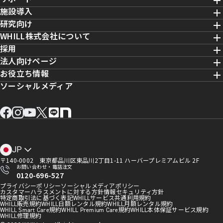
施設導入
研究向け
WHILL株式会社について
採用
法人向けページ
お役立ち情報
ソーシャルメディア
JP
〒140-0002 東京都品川区東品川2丁目1-11 ハーバープレミアムビル 2F
お問い合わせ・電話注文
0120-696-527
プライバシーポリシー
ソーシャルメディアポリシー
カスタマーハラスメントに対する方針
情報セキュリティ方針
特定商取引法に基づく表記
WHILLサービス共通利用規約
WHILL販売規約
WHILL日額レンタル規約
WHILL月額レンタル規約
WHILL Smart Care規約
WHILL Premium Care規約
WHILL本体保証サービス規約
WHILL修理規約