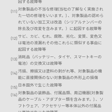
因する故障等
対象製品の不当な修理(当社の了解なく実施され
た一切の修理をいいます。) 、対象製品の認めら
れていない加工又は改造（シリアルナンバーの
除去及び改変を含みます。）に起因する故障等
サビ、カビ、むれ、腐敗、劣化、変質、変色又
は電池の液漏れその他これらに類似する事由に
起因する故障等
消耗品（バッテリー、タイヤ、スマートキーの
電池）の交換又は故障等
汚損、擦損又は塗料の剥がれ等、対象製品の機
能に直接関係のない対象製品の外形上の損傷
日本国外で生じた故障等
対象製品の装飾品、付属品類、周辺機器(対象製
品のケーブル・アダプター類を含みます。) 、ソ
フトウェア、アクセサリー等本体以外の付属品