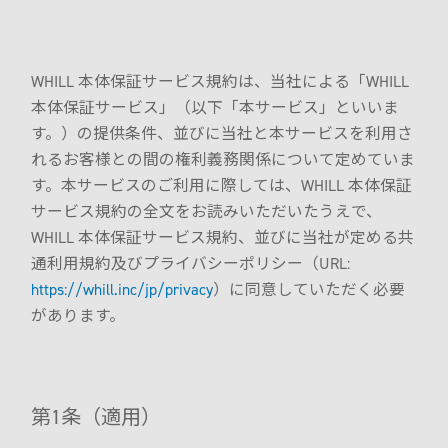
試乗予約フォーム
介護保険利用を検討
Model F
レンタルサービス一覧から探す
用途別に探す
オンラインストア
WHILL 本体保証サービス規約は、当社による「WHILL
介護保険制度でレンタル
日単位でレンタル
本体保証サービス」（以下「本サービス」といいま
月単位でレンタル
サポート
す。）の提供条件、並びに当社と本サービスを利用さ
Model R
お出かけ先でレンタル
れるお客様との間の権利義務関係について定めていま
ご利用ガイド
す。本サービスのご利用に際しては、WHILL 本体保証
有償サービス・オプション
施設導入
サービス規約の全文をお読みいただいたうえで、
分割払い
Model S
WHILL 本体保証サービス規約、並びに当社が定める共
最適モデル診断
施設への導入を検討
通利用規約及びプライバシーポリシー（URL:
WHILL ID
サービス概要
研究向け
アフターサービス・修理
https://whill.inc/jp/privacy
）に同意していただく必要
提供プラン
有料サービス・アクセサリー
ウィル直販のサービス
導入事例
があります。
研究モデルを検討
保険・ロードサービスなど
よくある質問・お問い合わせ
お問い合わせ（法人の方）
製品概要
本体保証サービス
お問い合わせ（研究機関の方）
訪問設定サービス
点検パック
アクセサリー
第1条（適用）
モデルを比較する