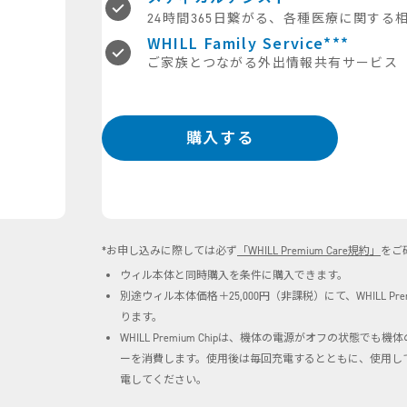
24時間365日繋がる、
各種医療に関する
WHILL Family Service
***
ご家族とつながる外出情報共有サービス
購入する
*お申し込みに際しては必ず
「WHILL Premium Care規約」
をご
ウィル本体と同時購入を条件に購入できます。
別途ウィル本体価格＋25,000円（非課税）にて、WHILL Pre
ります。
WHILL Premium Chipは、機体の電源がオフの状態で
ーを消費します。使用後は毎回充電するとともに、使用して
電してください。