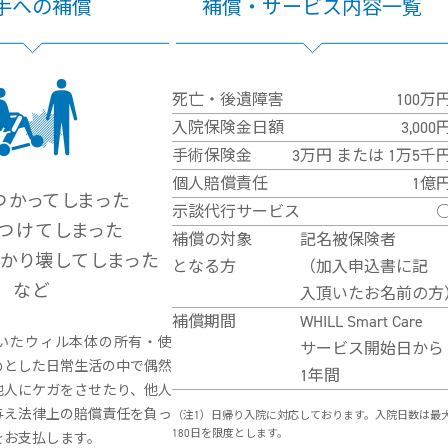
手への補償
補償・サービス内容一覧
死亡・後遺障害
100万
入院保険金日額
3,000
手術保険金
3万円 または 1万5千
個人賠償責任
1億
つかってしまった
示談代行サービス
つけてしまった
補償の対象
記名被保険者
かり壊してしまった
となる方
（加入申込書に記
など
入頂いたお名前の方
補償期間
WHILL Smart Care
いたウィル本体の所有・使
サービス開始日から
めとした日常生活の中で偶然
1年間
他人にケガをさせたり、他人
与え法律上の賠償責任を負っ
（注1）日帰り入院に対応しております。入院日数は最
180日を限度とします。
をお支払します。