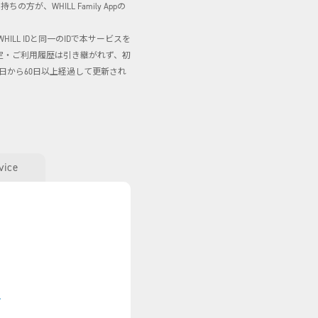
方が、WHILL Family Appの
WHILL IDと同一のIDで本サービスを
在の設定・ご利用履歴は引き継がれず、初
日から60日以上経過して更新され
vice