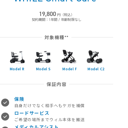
19,800
円（税込）
契約期間：1年間 / 年齢制限なし
対象機種
**
Model R
Model S
Model F
Model C2
保証内容
保険
自身だけでなく相手へもケガを補償
ロードサービス
ご希望の場所までウィル本体を搬送
メディカルアシスト