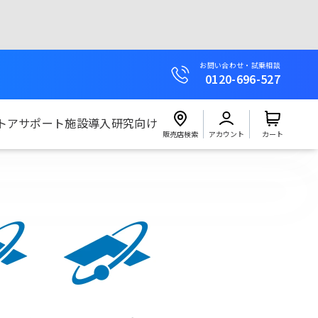
お問い合わせ・試乗相談
0120-696-527
トア
サポート
施設導入
研究向け
販売店検索
アカウント
カート