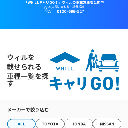
「WHILLキャリGO！」ウィルの車載方法を公開中
お問い合わせ・試乗相談
0120-696-527
販売店検索
アカウント
カート
ウィルを
載せられる
車種一覧を探
す
メーカーで絞り込む
ALL
TOYOTA
HONDA
NISSAN