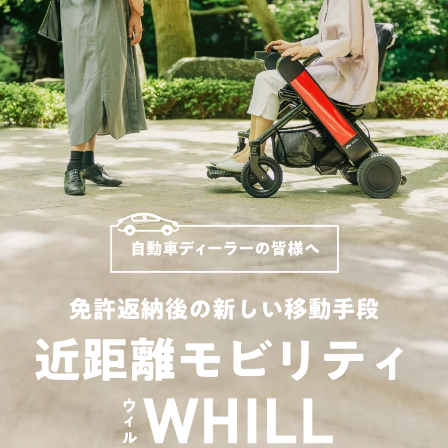
試乗予約フォーム
介護保険利用を検討
Model F
レンタルサービス一覧から探す
用途別に探す
オンラインストア
介護保険制度でレンタル
日単位でレンタル
月単位でレンタル
サポート
Model R
お出かけ先でレンタル
ご利用ガイド
有償サービス・オプション
施設導入
分割払い
Model S
最適モデル診断
施設への導入を検討
WHILL ID
サービス概要
研究向け
アフターサービス・修理
提供プラン
有料サービス・アクセサリー
ウィル直販のサービス
導入事例
研究モデルを検討
保険・ロードサービスなど
よくある質問・お問い合わせ
お問い合わせ（法人の方）
製品概要
本体保証サービス
お問い合わせ（研究機関の方）
訪問設定サービス
点検パック
アクセサリー
モデルを比較する