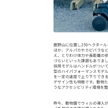
鹿野山に位置し250ヘクター
ほか、アルパカやカピバラな
え、とりわけ体力や長距離の
づらいといった課題もありま
採用モデルはハンドルがつい
型のハイパフォーマンスモデル「
を一定の速度で上り下りでき
デザイン性も特徴です。動物
うなアクセシビリティ環境を整
昨今、動物園でウィルの導入