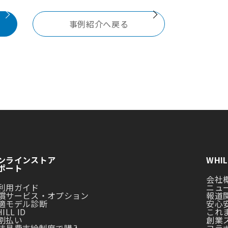
事例紹介へ戻る
ンラインストア
WHI
ポート
会社
利用ガイド
ニュ
償サービス・オプション
報道
適モデル診断
安心
ILL ID
これ
割払い
創業