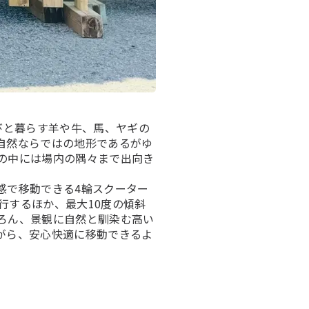
びと暮らす羊や牛、馬、ヤギの
自然ならではの地形であるがゆ
の中には場内の隅々まで出向き
感で移動できる4輪スクーター
走行するほか、最大10度の傾斜
ろん、景観に自然と馴染む高い
がら、安心快適に移動できるよ