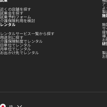
試乗
補
ア
よ
近くの店舗を探す
製
試乗会を探す
施
試乗予約フォーム
介護保険利用を検討
レンタル
施
サ
提
レンタルサービス一覧から探す
導
用途別に探す
お
介護保険制度でレンタル
研
日単位でレンタル
月単位でレンタル
お出かけ先でレンタル
製
お
JP