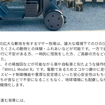
ルの広大な敷地を有するマザー牧場は、雄大な環境下でのびの
どたくさんの動物との体験・ふれあいなどが可能です。一方で
歩行に不安がある方、一時的に怪我をした方、ご高齢の方など
した。
て、その場旋回などが可能ながら車や自転車と似たような操作
WHILL Model R」です。電動であるためエコかつ静かに
るスピード制御機能や重厚な安定感といった安心安全性はもち
たちが音などで不安になることもなく、地球環境にも配慮しな
備強化します。
が進む背景には、