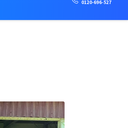
0120-696-527
設導
研究向
販売店検
アカウン
カー
入
け
索
ト
ト