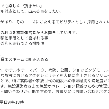
」
内でも楽しんで頂きたい」
サル対応として、出来る事をしたい」
ズがあり、そのニーズにこたえるモビリティとして採用されて
下の利点を施設運営者からお聞きしています。
に移動手段として喜ばれる事
・砂利を走行できる機能性
性
の貸出スキームに組み込める
子は、ホテルやテーマパーク、病院、公園、ショッピングモー
々な施設におけるアクセシビリティを大幅に向上させるソリュ
ことで、特に高齢者や家族世代の施設への来場意向や満足度が
です。施設運営者さまの施設オペレーション軽減のための管理
談・問い合わせが可能ですので、お電話又はお問い合わせボタ
ク
、平日9時-18時