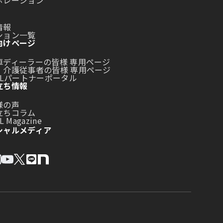
ボレーション
情報
ション一覧
向けページ
車ディーラーの皆様 専用ページ
・介護従事者の皆様 専用ページ
LLパートナーポータル
立ち情報
様の声
立ちコラム
L Magazine
シャルメディア