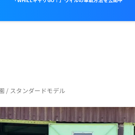
「WHILLキャリGO！」ウィルの車載方法を公開中
ンタ
オンラインスト
サポー
施
ル
ア
ト
園
/
スタンダードモデル