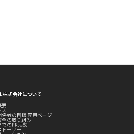
LL株式会社について
概要
ース
関係者の皆様 専用ページ
安全の取り組み
までのPR活動
ストーリー