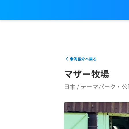
製
試
レ
品
乗
事例紹介へ戻る
マザー牧場
日本
/
テーマパーク・公