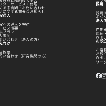
装具費支給制度で購入
コラ
フターサービス・修理
採用
くある質問・お問い合わせ
品に関する重要なお知らせ
採用
設導入
ポジ
法人
設への導入を検討
ービス概要
自動
供プラン
医療
入事例
WHI
問い合わせ（法人の方）
お役
究向け
お客
品概要
お役
問い合わせ（研究機関の方）
WHIL
ソー