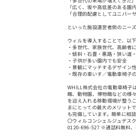
「多世代の来場が増えてきた
「広く、坂や高低差のある園
「合理的配慮としてユニバー
といった施設運営者側のニー
ウィルを導入することで、以
・多世代、家族世代、高齢者
・傾斜・石畳・悪路・狭い道
・子供が多い園内でも安全
・景観にマッチするデザイン
・既存の車いす／電動車椅子
WHILL株式会社の電動車椅
館、動物園、博物館などの様
を迎え入れる移動環境が整う
まにとっての最大のメリット
も完備しています。簡単に相
〇ウィルコンシェルジュデス
0120-696-527 ※通話料無料