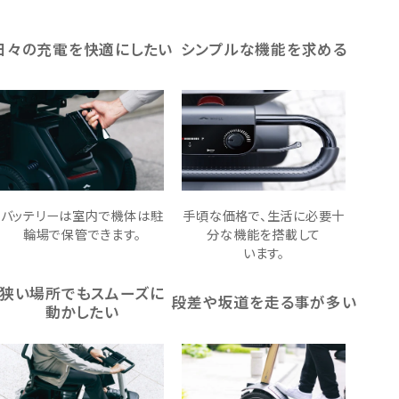
モデル比較
日々の充電を快適にしたい
シンプルな機能を求める
バッテリーは室内で
機体は駐
手頃な価格で、生活に必要十
輪場で保管できます。
分な機能を搭載して
います。
狭い場所でもスムーズに
段差や坂道を走る事が多い
動かしたい