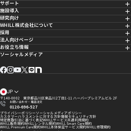
5cm
7.5cm
サポート
施設導入
最大荷重
研究向け
8,575
*8
登坂能力
/ 日**
￥
WHILL株式会社について
147kg
100kg
採用
非課税、送料調整費別
10度
10度
法人向けページ
シート
お役立ち情報
日額レンタルする
ソーシャルメディア
回転半径
高さ調整 2段階
高さ調整 3段階
前後調整 4段階
前後調整 2段階
*自治体による
97cm
148cm
**4日間レンタルの場合
フロントタイヤ
フロントタイヤ
JP
ノンパンクタイヤ
ノンパンクタイヤ
〒140-0002 東京都品川区東品川2丁目1-11 ハーバープレミアムビル 2F
お問い合わせ・電話注文
ノンパンクタイヤ
ノンパンクタイヤ
0120-696-527
プライバシーポリシー
ソーシャルメディアポリシー
リアタイヤ
カスタマーハラスメントに対する方針
情報セキュリティ方針
特定商取引法に基づく表記
WHILLサービス共通利用規約
WHILL販売規約
WHILLレンタル規約
WHILL Smart Care規約
リアタイヤ
WHILL Premium Care規約
WHILL本体保証サービス規約
WHILL修理規約
ノンパンクタイヤ
ノンパンクタイヤ