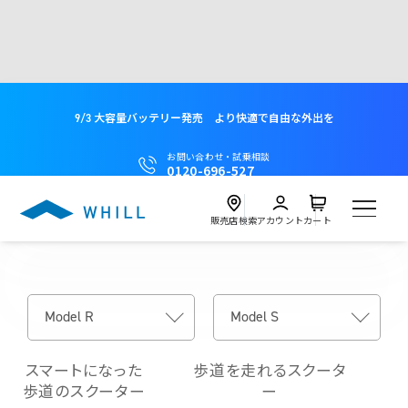
9/3 大容量バッテリー発売 より快適で自由な外出を
お問い合わせ・試乗相談
0120-696-527
販売店検索
アカウント
カート
製品
試乗
Model C2
スマートになった
歩道を走れるスクータ
近くの店舗を探す
歩道のスクーター
ー
試乗会を探す
レンタル