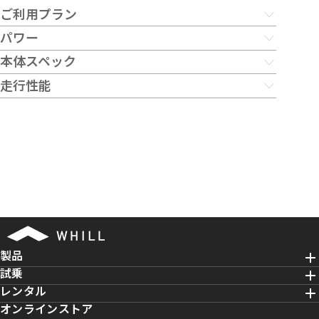
ご利用プラン
パワー
購入
本体スペック
377,000
277,000
バッテリー
〜
〜
￥
￥
走行性能
展開時サイズ（幅x奥行x高さ）
メーカー希望小売価格
メーカー希望小売価格
リチウムイオン
鉛蓄
非課税、送料調整費別
非課税、送料調整費別
*5
走行可能距離
25.3V / 10.6Ah
24V / 22.6Ah
53.5-63.5 × 116 ×
*1
55.1-64 × 119.8 × 91.5 cm
*1
86.8-92.5 cm
購入する
購入する
*7
17.2km
33km
充電器/充電時間
折りたたみ時サイズ（幅x奥行x高さ）
標準充電器
最高速度
レンタル
100 - 240V / 9時間 40分
-
-
100 - 240V / 5時間
6km/時
6km/時
取扱はレンタル事業者
急速充電器
製品
へ
直接お問い合わせく
100 - 240V / 6時間 40分
重量（バッテリー含む）
ださい
試乗
段差乗り越え能力
レンタル
介護保険が適用できます
56.8kg
67kg
オンラインストア