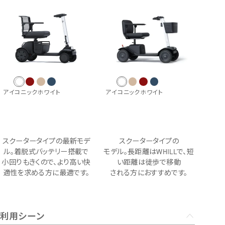
試乗予約フォーム
介護保険利用を検討
Model F
レンタルサービス一覧から探す
用途別に探す
オンラインストア
介護保険制度でレンタル
日単位でレンタル
月単位でレンタル
サポート
Model R
お出かけ先でレンタル
ご利用ガイド
アイコニックホワイト
アイコニックホワイト
有償サービス・オプション
施設導入
分割払い
Model S
最適モデル診断
施設への導入を検討
WHILL ID
サービス概要
研究向け
スクータータイプの最新モデ
スクータータイプの
アフターサービス・修理
提供プラン
有料サービス・アクセサリー
ル。着脱式バッテリー搭載で
モデル。
長距離はWHILLで、短
ウィル直販のサービス
導入事例
研究モデルを検討
保険・ロードサービスなど
小回りもきくので、より高い快
い距離は徒歩で
移動
よくある質問・お問い合わせ
お問い合わせ（法人の方）
製品概要
本体保証サービス
適性を求める方に最適です。
される方におすすめです。
お問い合わせ（研究機関の方）
訪問設定サービス
点検パック
アクセサリー
モデルを比較する
利用シーン