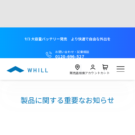
9/3 大容量バッテリー発売 より快適で自由な外出を
お問い合わせ・試乗相談
0120-696-527
販売店検索
アカウント
カート
製品
製品に関する重要なお知らせ
試乗
Model C2
近くの店舗を探す
試乗会を探す
レンタル