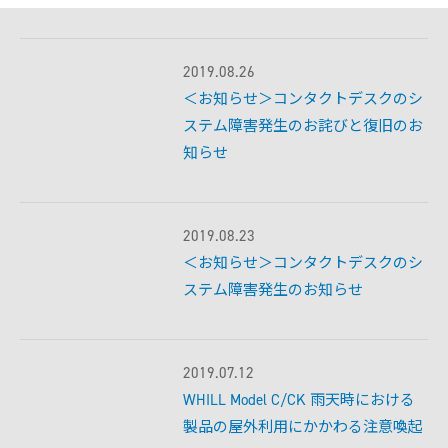
試乗予約フォーム
介護保険利用を検討
Model F
レンタルサービス一覧から探す
用途別に探す
オンラインストア
2019.08.26
介護保険制度でレンタル
＜お知らせ＞コンタクトデスクのシ
日単位でレンタル
月単位でレンタル
ステム障害発生のお詫びと復旧のお
サポート
Model R
お出かけ先でレンタル
知らせ
ご利用ガイド
有償サービス・オプション
施設導入
分割払い
Model S
2019.08.23
最適モデル診断
施設への導入を検討
＜お知らせ＞コンタクトデスクのシ
WHILL ID
サービス概要
研究向け
アフターサービス・修理
ステム障害発生のお知らせ
提供プラン
有料サービス・アクセサリー
ウィル直販のサービス
導入事例
研究モデルを検討
保険・ロードサービスなど
よくある質問・お問い合わせ
お問い合わせ（法人の方）
製品概要
本体保証サービス
お問い合わせ（研究機関の方）
訪問設定サービス
2019.07.12
点検パック
WHILL Model C/CK 雨天時における
アクセサリー
製品の屋外利用にかかわる注意喚起
モデルを比較する