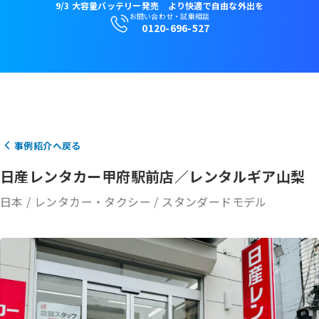
9/3 大容量バッテリー発売 より快適で自由な外出を
お問い合わせ・試乗相談
0120-696-527
販売店検索
アカウント
カート
事例紹介へ戻る
日産レンタカー甲府駅前店／レンタルギア山梨
日本
/
レンタカー・タクシー
/
スタンダードモデル