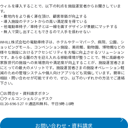
ウィルを導入することで、以下の利点を施設運営者からお聞きしていま
す。
・敷地内をより長く滞在頂け、顧客単価が向上する
・導入施設のテナントからの高い満足度を得ている
・他電動車椅子／車椅子とは一線を画すデザインが景観にマッチする
・無人で貸し出すこともできるので人手を煩わせない
WHILL株式会社の電動車椅子は、ホテルやテーマパーク、病院、公園、シ
ョッピングモール、コンベンション施設、美術館、動物園、博物館などの
様々な施設におけるアクセシビリティを大幅に向上させるソリューション
です。あらゆる層の方を迎え入れる移動環境が整うことで、特に高齢者や
家族世代の施設への来場意向や満足度が向上することが、施設運営者さま
にとっての最大のメリットです。施設運営者さまの施設オペレーション軽
減のための管理システムや個人向けアプリなども完備しています。簡単に
相談・問い合わせが可能ですので、ぜひ、以下のいずれかの方法でご連絡
下さい。
〇お問合せ・資料請求ボタン
〇ウィルコンシェルジュデスク
0120-696-527 ※通話料無料、平日9時-18時
お問い合わせ・資料請求