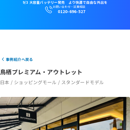
9/3 大容量バッテリー発売 より快適で自由な外出を
お問い合わせ・試乗相談
0120-696-527
販売店検索
アカウント
カート
事例紹介へ戻る
鳥栖プレミアム・アウトレット
日本
/
ショッピングモール
/
スタンダードモデル