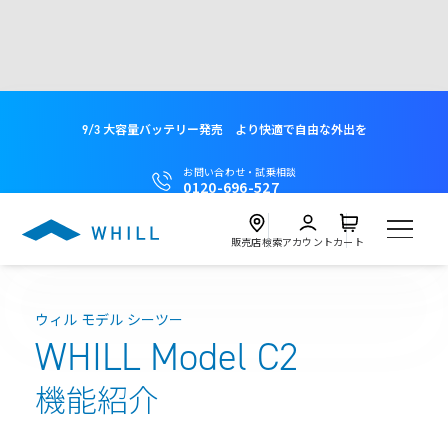
9/3 大容量バッテリー発売 より快適で自由な外出を
お問い合わせ・試乗相談
0120-696-527
販売店検索
アカウント
カート
製品
ウィル モデル シーツー
WHILL Model C2
試乗
Model C2
機能紹介
近くの店舗を探す
試乗会を探す
レンタル