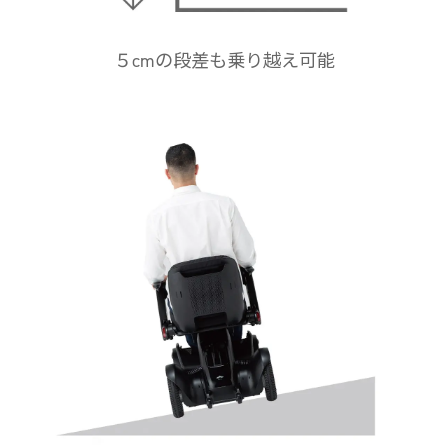
５cmの段差も乗り越え可能