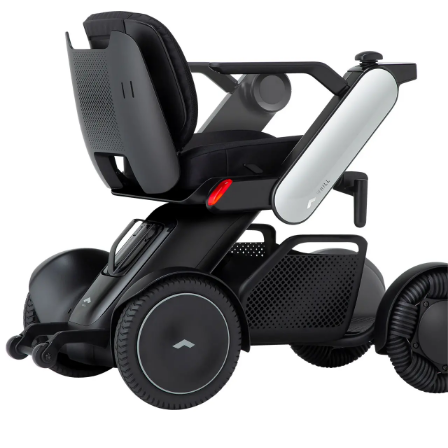
試乗予約フォーム
介護保険利用を検討
Model F
レンタルサービス一覧から探す
用途別に探す
オンラインストア
介護保険制度でレンタル
日単位でレンタル
月単位でレンタル
サポート
Model R
お出かけ先でレンタル
ご利用ガイド
有償サービス・オプション
施設導入
分割払い
Model S
最適モデル診断
施設への導入を検討
WHILL ID
サービス概要
研究向け
アフターサービス・修理
提供プラン
有料サービス・アクセサリー
ウィル直販のサービス
導入事例
研究モデルを検討
保険・ロードサービスなど
よくある質問・お問い合わせ
お問い合わせ（法人の方）
製品概要
本体保証サービス
お問い合わせ（研究機関の方）
訪問設定サービス
点検パック
アクセサリー
モデルを比較する