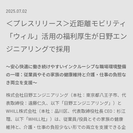
試乗予約フォーム
介護保険利用を検討
Model F
レンタルサービス一覧から探す
2025.07.02
用途別に探す
オンラインストア
＜プレスリリース＞近距離モビリティ
介護保険制度でレンタル
日単位でレンタル
「ウィル」活用の福利厚生が日野エン
月単位でレンタル
サポート
Model R
お出かけ先でレンタル
ジニアリングで採用
ご利用ガイド
有償サービス・オプション
施設導入
分割払い
〜安心快適に働き続けやすいインクルーシブな職場環境整備
Model S
最適モデル診断
施設への導入を検討
の一環：従業員やその家族の健康維持と介護・仕事の負担な
WHILL ID
サービス概要
研究向け
き両立を支援〜
アフターサービス・修理
提供プラン
有料サービス・アクセサリー
ウィル直販のサービス
導入事例
研究モデルを検討
保険・ロードサービスなど
株式会社日野エンジニアリング（本社：東京都八王子市、代
よくある質問・お問い合わせ
お問い合わせ（法人の方）
製品概要
本体保証サービス
表取締役：遠藤仁久、以下「日野エンジニアリング」）と
お問い合わせ（研究機関の方）
訪問設定サービス
WHILL株式会社（本社：品川区、代表取締役社長 CEO：杉江
点検パック
理、以下「WHILL社」）は、従業員/役員とその家族の健康
アクセサリー
モデルを比較する
維持と、介護・仕事の負担少ない形での両立を支援できる企