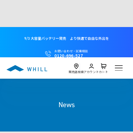
9/3 大容量バッテリー発売 より快適で自由な外出を
お問い合わせ・試乗相談
0120-696-527
販売店検索
アカウント
カート
製品
News
試乗
Model C2
近くの店舗を探す
試乗会を探す
レンタル