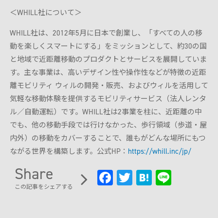
＜WHILL社について＞
WHILL社は、2012年5月に日本で創業し、「すべての人の移
動を楽しくスマートにする」をミッションとして、約30の国
と地域で近距離移動のプロダクトとサービスを展開していま
す。主な事業は、高いデザイン性や操作性などが特徴の近距
離モビリティ ウィルの開発・販売、およびウィルを活用して
気軽な移動体験を提供するモビリティサービス（法人レンタ
ル／自動運転）です。WHILL社は2事業を柱に、近距離の中
でも、他の移動手段では行けなかった、歩行領域（歩道・屋
内外）の移動をカバーすることで、誰もがどんな場所にもつ
ながる世界を構築します。公式HP：
https://whill.inc/jp/
Share
Fa
T
H
Li
この記事をシェアする
ce
wi
at
n
b
tt
e
e