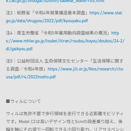
8.cao.go.jp/shougai/suishin/sabekai_leaflet-r05.html
注3：総務省「令和4年就業構造基本調査」
https://www.stat.
go.jp/data/shugyou/2022/pdf/kyouyaku.pdf
注4：厚生労働省「令和5年雇用動向調査結果の概況」
http
s://www.mhlw.go.jp/toukei/itiran/roudou/koyou/doukou/24-2/
dl/gaikyou.pdf
注5：公益財団法人 生命保険文化センター「生活保障に関す
る調査／令和4年度」
https://www.jili.or.jp/files/research/cho
usa/pdf/r4/2022hosho.pdf
■ウィルについて
ウィルは免許不要で歩行領域を走行できる近距離モビリティ
です。Model C2は高いデザイン性と5cmの段差乗り越え、後
輪を軸にその場で一回転できる小回り能力、リアサスペンシ