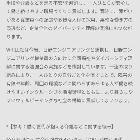
手段や介護などを巡る不安*を解消し、一人ひとりが安心し
て働き続けやすい職場づくりに貢献します。同時に、障がい
がある従業員への配慮や多様な人材の採用、柔軟な働き方の
浸透など、企業全体のダイバーシティ理解の促進にもつなが
ります。
WHILL社は今後、日野エンジニアリングと連携し、日野エン
ジニアリング従業員の方向けに介護福祉やダイバーシティ理
解に関する勉強会の実施などを検討しています。一連の取り
組みにより、一人ひとりの自分ごと化を促すことで、障害の
有無や年齢、周囲の環境などに関わらずあらゆる人が働き続
けやすいインクルーシブな職場環境とともに、より暮らしや
すいウェルビーイングな社会の構築に貢献してまいります。
*【参考：働く世代が抱える介護などに関する悩み】
公益財団法人 生命保険文化センター（注5）が働く世代