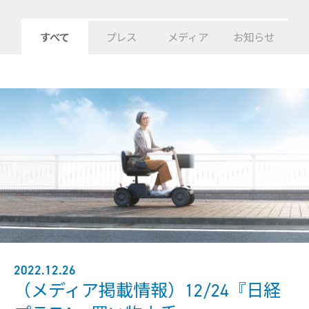
試乗予約フォーム
介護保険利用を検討
Model F
レンタルサービス一覧から探す
すべて
プレス
メディア
お知らせ
用途別に探す
オンラインストア
介護保険制度でレンタル
日単位でレンタル
月単位でレンタル
サポート
Model R
お出かけ先でレンタル
ご利用ガイド
有償サービス・オプション
施設導入
分割払い
Model S
最適モデル診断
施設への導入を検討
WHILL ID
サービス概要
研究向け
アフターサービス・修理
提供プラン
有料サービス・アクセサリー
ウィル直販のサービス
導入事例
研究モデルを検討
保険・ロードサービスなど
よくある質問・お問い合わせ
お問い合わせ（法人の方）
製品概要
本体保証サービス
お問い合わせ（研究機関の方）
訪問設定サービス
点検パック
2022.12.26
アクセサリー
（メディア掲載情報）12/24『日経
モデルを比較する