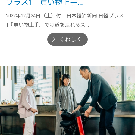
プラス1 買い物上手...
モデル比較
2022年12月24日（土）付 日本経済新聞 日経プラス
1『買い物上手』で歩道を走れるス...
くわしく