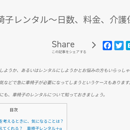
o 車椅子レンタル～日数、料金、介
Share
Fa
T
ce
w
この記事をシェアする
b
tt
oo
e
しようか、あるいはレンタルにしようかとお悩みの方もいらっしゃ
k
気などで急に車椅子が必要になってしまうというケースもあります
にも、車椅子のレンタルについて知っておきましょう。
目次
を考えるときに、気になることは？
えてくれる？ 車椅子レンタル＋α