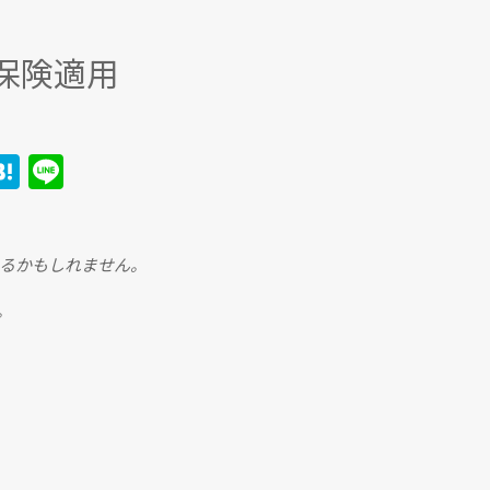
護保険適用
H
Li
i
at
n
e
e
r
n
るかもしれません。
a
。