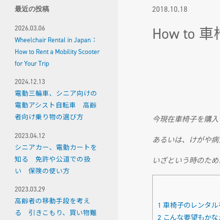
2018.10.18
最近の投稿
2026.03.06
How t
Wheelchair Rental in Japan：
How to Rent a Mobility Scooter
for Your Trip
2024.12.13
電動三輪車、シニア向けの
電動アシスト自転車 高齢
者向け乗り物の選び方
今現在車椅子を購入
2023.04.12
あるいは、けがや病
シニアカー、電動カートを
知る 免許や公道での扱
いざという時のため
い 保険の使い方
2023.03.29
高齢者の移動手段を考え
1
車椅子のレンタル
る 引きこもり、買い物難
2
こんな要望もかな