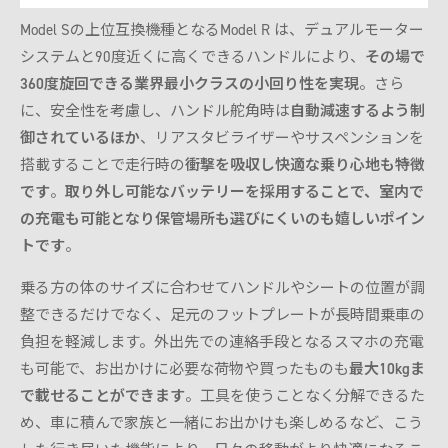
Model Sの上位互換機種となるModel R は、デュアルモーター
システムと90度近くに高くできるハンドルにより、
その場で
360度旋回できる業界最小クラスの小回り性を実現
。さら
に、安全性を考慮し、ハンドル舵角時は
自動減速するよう制
御されているほか
、リアスタビライザーやサスペンションを
搭載することで走行時の
衝撃を吸収し快適な乗り心地も特徴
です
。
取り外し可能なバッテリーを採用することで、室内で
の充電も可能となり保管場所も選びにくいのも嬉しいポイン
トです
。
乗る方の体のサイズに合わせてハンドルやシートの位置が調
整できるだけでなく、足元のフットプレートが長時間乗車の
負担を軽減します。外出先での連絡手段となるスマホの充電
も可能で、お出かけに必要な荷物や買ったものも
最大10kgま
で載せることができます
。工具を使うことなく分解できるた
め、車に積んで家族と一緒にお出かけも楽しめるなど、こう