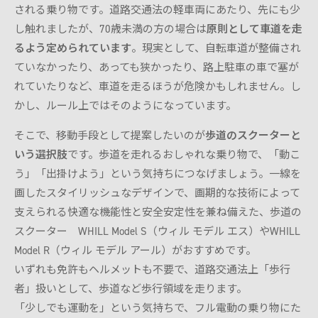
される乗り物です。道路交通法の軽車両にあたり、先にも少
し触れましたが、70歳未満の方の場合は
原則として車道を走
るよう定められています
。現実として、自転車道が整備され
ていなかったり、あっても狭かったり、路上駐車の車で塞が
れていたりなど、車道を走るほうが危険かもしれません。し
かし、ルール上ではそのようになっています。
そこで、移動手段として提案したいのが
歩道のスクーターと
いう選択肢
です。歩道を走れるおしゃれな乗り物で、「動こ
う」「出掛けよう」という気持ちにつなげましょう。一線を
画したスタイリッシュなデザインで、画期的な技術によって
支えられる快適な機能性と安全安定性を兼ね備えた、歩道の
スクーター WHILL Model S（ウィル モデル エス）やWHILL
Model R（ウィル モデル アール）がおすすめです。
いずれも免許もヘルメットも不要で、道路交通法上「歩行
者」扱いとして、歩道など歩行領域を走ります。
「少しでも運動を」という気持ちで、フル電動の乗り物にた