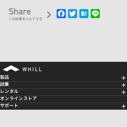
Share
Fa
T
H
Li
この記事をシェアする
ce
wi
at
n
b
tt
e
e
oo
er
n
k
a
製品
試乗
レンタル
オンラインストア
サポート
施設導入
研究向け
WHILL株式会社について