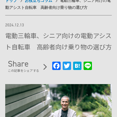
トップ
お役立ちコラム
電動三輪車、シニア向けの電
試乗予約フォーム
動アシスト自転車 高齢者向け乗り物の選び方
介護保険利用を検討
Model F
レンタルサービス一覧から探す
用途別に探す
オンラインストア
介護保険制度でレンタル
2024.12.13
日単位でレンタル
月単位でレンタル
サポート
電動三輪車、シニア向けの電動アシス
Model R
お出かけ先でレンタル
ト自転車 高齢者向け乗り物の選び方
ご利用ガイド
有償サービス・オプション
施設導入
分割払い
Share
Model S
Fa
T
H
Li
最適モデル診断
施設への導入を検討
WHILL ID
サービス概要
研究向け
この記事をシェアする
ce
wi
at
n
アフターサービス・修理
提供プラン
有料サービス・アクセサリー
b
tt
e
e
ウィル直販のサービス
導入事例
研究モデルを検討
保険・ロードサービスなど
よくある質問・お問い合わせ
お問い合わせ（法人の方）
oo
er
n
製品概要
本体保証サービス
お問い合わせ（研究機関の方）
訪問設定サービス
k
a
点検パック
アクセサリー
モデルを比較する