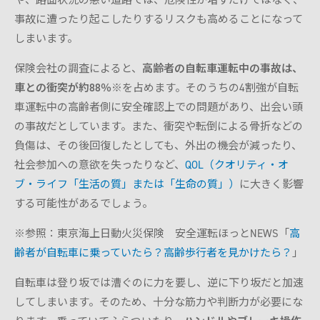
や、路面状況の悪い道路では、危険性が増すだけではなく、
事故に遭ったり起こしたりするリスクも高めることになって
しまいます。
保険会社の調査によると、
高齢者の自転車運転中の事故は、
車との衝突が約88％
※を占めます。そのうちの4割強が自転
車運転中の高齢者側に安全確認上での問題があり、出会い頭
の事故だとしています。また、衝突や転倒による骨折などの
負傷は、その後回復したとしても、外出の機会が減ったり、
社会参加への意欲を失ったりなど、
QOL（クオリティ・オ
ブ・ライフ「生活の質」または「生命の質」）
に大きく影響
する可能性があるでしょう。
※参照：東京海上日動火災保険 安全運転ほっとNEWS「
高
齢者が自転車に乗っていたら？高齢歩行者を見かけたら？
」
自転車は登り坂では漕ぐのに力を要し、逆に下り坂だと加速
してしまいます。そのため、十分な筋力や判断力が必要にな