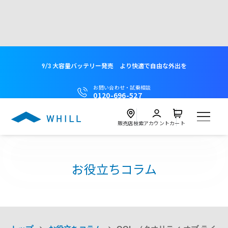
9/3 大容量バッテリー発売 より快適で自由な外出を
お問い合わせ・試乗相談
0120-696-527
販売店検索
アカウント
カート
製品
お役立ちコラム
試乗
Model C2
近くの店舗を探す
試乗会を探す
レンタル