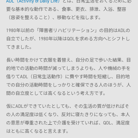
ADL（Activity of Daily Life）
とは、日常生活をおくるために必
要な基本的な動作である、食事、更衣、排泄、入浴、整容
（容姿を整えること）、移動などを指します。
1980年以前の「障害者リハビリテーション」の目的はADLの
自立でしたが、1980年以降はQOLを求める方向へとシフトし
てきました。
長い時間をかけて衣服を着替え、自分の足で歩いた結果、目
的地での活動の時間が減ってしまうよりも、人や機械の手を
借りてADL（日常生活動作）に費やす時間を短縮し、目的地
での自分の活動時間をしっかりと確保できる人のほうが、人
間の自立度としては高くなるという考え方です。
仮にADLができていたとしても、その生活の質が低ければそ
の人の満足度は低くなり、反対に寝たきりになっても、本人
の意思が尊重された上で介護を受けていれば、QOL、満足度
はともに高くなると言えます。