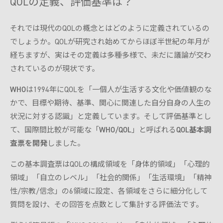
QOLの定義、評価基準は？
それでは現代のQOLの概念とはどのように定義されているの
でしょうか。QOLが研究され始めてからほぼ半世紀の年月が
経ちますが、実はその定義は多種多様で、未だに議論が交わ
されているのが現状です。
WHO
は1994年にQOLを「一個人が生活する文化や価値観のな
かで、目標や期待、基準、関心に関連した自分自身の人生の
状況に対する認識」と定義しています。そして評価基準とし
て、国際間比較が可能な「
WHO/QOL
」と呼ばれる
QOL基本調
査票を開発
しました。
この基本調査票はQOLの構成領域を「身体的領域」「心理的
領域」「自立のレベル」「社会的関係」「生活環境」「精神
性/宗教/信念」の6領域に設定、各領域をさらに細分化して
質問を設け、その回答を点数として集計する評価法です。