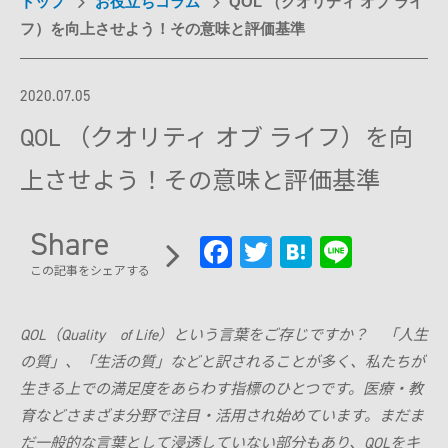
トップ
お役立ちコラム
QOL （クオリティ オブ ライ
試乗予約フォーム
フ）を向上させよう！その意味と評価基準
介護保険利用を検討
Model F
レンタルサービス一覧から探す
用途別に探す
オンラインストア
介護保険制度でレンタル
2020.07.05
日単位でレンタル
月単位でレンタル
サポート
QOL （クオリティ オブ ライフ）を向
Model R
お出かけ先でレンタル
上させよう！その意味と評価基準
ご利用ガイド
有償サービス・オプション
施設導入
分割払い
Share
Model S
Fa
T
H
Li
最適モデル診断
施設への導入を検討
WHILL ID
サービス概要
研究向け
この記事をシェアする
ce
wi
at
n
アフターサービス・修理
提供プラン
有料サービス・アクセサリー
b
tt
e
e
ウィル直販のサービス
導入事例
研究モデルを検討
保険・ロードサービスなど
よくある質問・お問い合わせ
お問い合わせ（法人の方）
QOL（Quality of Life）という言葉をご存じですか？ 「人生
oo
er
n
製品概要
本体保証サービス
お問い合わせ（研究機関の方）
の質」、「生活の質」などと訳されることが多く、私たちが
訪問設定サービス
k
a
点検パック
生きる上での満足度をあらわす指標のひとつです。医療・教
アクセサリー
育などさまざま分野で注目・活用され始めています。まだま
モデルを比較する
だ一般的な言葉として浸透していない部分もあり、QOLをキ