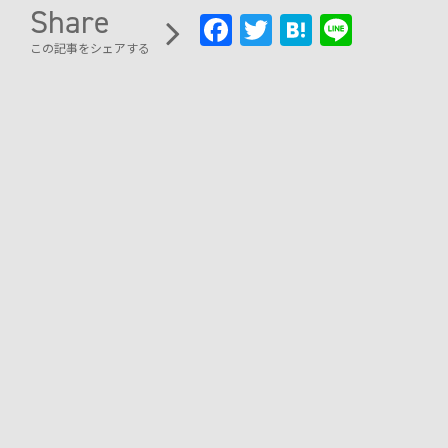
Share
Fa
T
H
Li
この記事をシェアする
ce
wi
at
n
b
tt
e
e
oo
er
n
k
a
製品
試乗
レンタル
オンラインストア
サポート
施設導入
研究向け
WHILL株式会社について