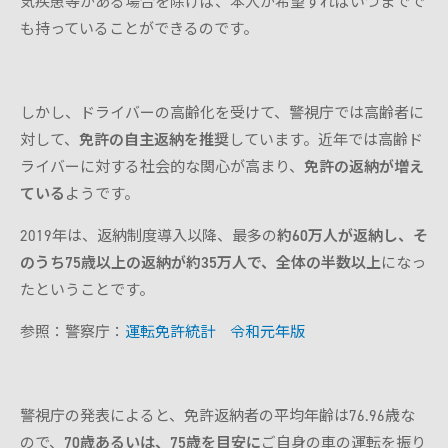
気疾患等がある場合を除けば、本人が希望すればいつまでで
も持っていることができるのです。
しかし、ドライバーの高齢化を受けて、警視庁では高齢者に
対して、
免許の自主返納を推奨
しています。近年では高齢ド
ライバーに対する社会的な関心が高まり、
免許の返納が増え
ている
ようです。
2019年は、返納制度導入以降、最多の
約60万人が返納し、そ
のうち75歳以上の返納が約35万人で、全体の半数以上
になっ
たということです。
参照：警察庁：
運転免許統計 令和元年版
警視庁の発表によると、免許返納者の平均年齢は76.96歳な
ので、
70歳あるいは、75歳を目安に
ご自身の車の運転を振り