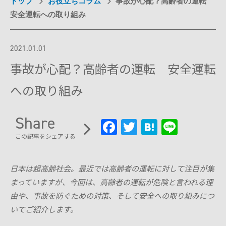
トップ
お役立ちコラム
事故が心配？高齢者の運転
試乗予約フォーム
安全運転への取り組み
介護保険利用を検討
Model F
レンタルサービス一覧から探す
用途別に探す
オンラインストア
介護保険制度でレンタル
2021.01.01
日単位でレンタル
月単位でレンタル
サポート
事故が心配？高齢者の運転 安全運転
Model R
お出かけ先でレンタル
への取り組み
ご利用ガイド
有償サービス・オプション
施設導入
分割払い
Share
Model S
Fa
T
H
Li
最適モデル診断
施設への導入を検討
WHILL ID
サービス概要
研究向け
この記事をシェアする
ce
wi
at
n
アフターサービス・修理
提供プラン
有料サービス・アクセサリー
b
tt
e
e
ウィル直販のサービス
導入事例
研究モデルを検討
保険・ロードサービスなど
よくある質問・お問い合わせ
お問い合わせ（法人の方）
日本は超
高齢社会
。
最近では高齢者の運転に対して注目が集
oo
er
n
製品概要
本体保証サービス
お問い合わせ（研究機関の方）
まってい
ま
すが、今回は、高齢者の運転が危険
と言われる
理
訪問設定サービス
k
a
点検パック
由や、事故を防ぐための対策、そして安全への取り組みにつ
アクセサリー
いて
ご紹介し
ます。
モデルを比較する